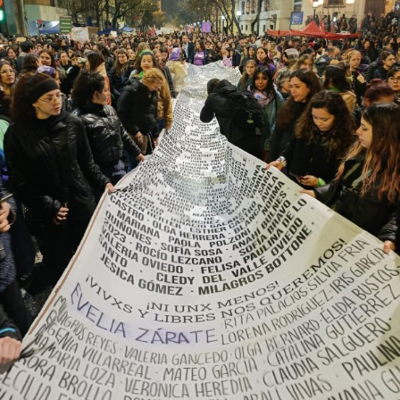
el año más violento desde la creación de este organismo,
con un crecimiento de más del 60% respecto de 2024,
cuando se habían registrado 140 casos. Se trata, dice el
relevamiento, de un aumento “abrupto, excepcional y
cualitativamente distinto a la progresión observada en
los años anteriores”.
La violencia por odio hacia el colectivo LGBT+ se
intensificó en un contexto de desmantelamiento de
políticas públicas, vaciamiento de organismos de
protección, paralización de la agenda legislativa en
materia de derechos y consolidación de discursos
fascistas que estigmatizan a la diversidad.
Para María Rachid, titular del Instituto contra la
Discriminación de la Ciudad de Buenos Aires e
integrante de la Federación Argentina LGBT+
(FALGBT), el drástico aumento de estos crímenes en
Argentina no puede separarse de los discursos de odio