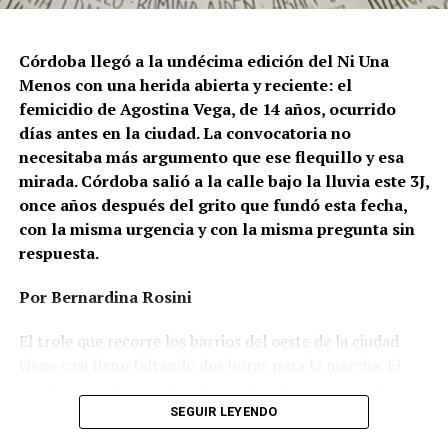
que provienen del gobierno nacional. “Tanto el
presidente como funcionarios y allegados se expresan
de manera violenta y discriminatoria hacia la comunidad
Córdoba llegó a la undécima edición del Ni Una
LGBT en general y, principalmente, hacia la comunidad
Menos con una herida abierta y reciente: el
trans”, describe Rachid. “Y eso –agrega– genera mayor
femicidio de Agostina Vega, de 14 años, ocurrido
violencia y discriminación en la vida cotidiana. Esos
días antes en la ciudad. La convocatoria no
discursos terminan legitimando, avalando y fomentando
necesitaba más argumento que ese flequillo y esa
la violencia hacia nuestra comunidad”.
mirada. Córdoba salió a la calle bajo la lluvia este 3J,
once años después del grito que fundó esta fecha,
Esa realidad se percibe en lo cotidiano. Ayito Cabrera,
con la misma urgencia y con la misma pregunta sin
director y fundador de la organización Espacio
respuesta.
Tolomocho –que nuclea a personas trans con
discapacidad–, advierte que el aumento no se limita a los
Por Bernardina Rosini
casos visibles, sino que se expresa en formas más
silenciosas y estructurales de violencia, atravesadas por
El trole que recorre los barrios del oeste de la ciudad
la precarización económica y el desfinanciamiento.
viene casi lleno faltando dos horas para la marcha. El
parabrisas anticipa el motivo: el rostro pequeño de
“Los pedidos de ‘apañe’ de personas trans se
Agostina Vega, 14 años. Era fácil intuir que será una
SEGUIR LEYENDO
multiplicaron considerablemente”, resume. Ese
marcha que desbordará una ciudad que expresa