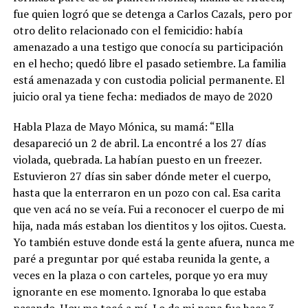
fue quien logró que se detenga a Carlos Cazals, pero por
otro delito relacionado con el femicidio: había
amenazado a una testigo que conocía su participación
en el hecho; quedó libre el pasado setiembre. La familia
está amenazada y con custodia policial permanente. El
juicio oral ya tiene fecha: mediados de mayo de 2020
Habla Plaza de Mayo Mónica, su mamá: “Ella
desapareció un 2 de abril. La encontré a los 27 días
violada, quebrada. La habían puesto en un freezer.
Estuvieron 27 días sin saber dónde meter el cuerpo,
hasta que la enterraron en un pozo con cal. Esa carita
que ven acá no se veía. Fui a reconocer el cuerpo de mi
hija, nada más estaban los dientitos y los ojitos. Cuesta.
Yo también estuve donde está la gente afuera, nunca me
paré a preguntar por qué estaba reunida la gente, a
veces en la plaza o con carteles, porque yo era muy
ignorante en ese momento. Ignoraba lo que estaba
pasando. Hoy me tocó a mí. Lo de mi nena fue hace 3