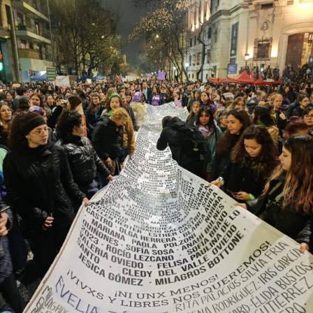
trans (travestis, transexuales y transgéneros) y otras
identidades disidentes. Según el informe anual del
Observatorio Nacional de Crímenes de Odio LGBT+, fue
el año más violento desde la creación de este organismo,
con un crecimiento de más del 60% respecto de 2024,
cuando se habían registrado 140 casos. Se trata, dice el
relevamiento, de un aumento “abrupto, excepcional y
cualitativamente distinto a la progresión observada en
los años anteriores”.
La violencia por odio hacia el colectivo LGBT+ se
intensificó en un contexto de desmantelamiento de
políticas públicas, vaciamiento de organismos de
protección, paralización de la agenda legislativa en
materia de derechos y consolidación de discursos
fascistas que estigmatizan a la diversidad.
Para María Rachid, titular del Instituto contra la
Discriminación de la Ciudad de Buenos Aires e