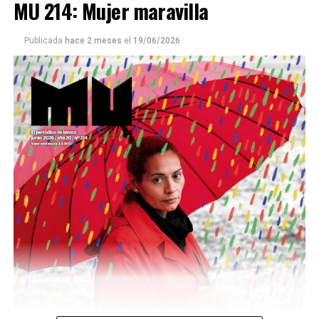
MU 214: Mujer maravilla
Publicada
hace 2 meses
el
19/06/2026
Este número 215 de MU ☝️viene con doble tapa, que
podría ser una frase:
Sin chamuyo, a remarla.
Descargar la Mu en PDF