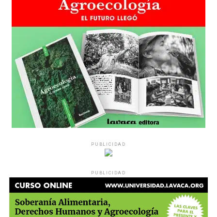
sensibilidad al tema, la conversación se vuelve muy
estratégica, hay que evitar el choque frontal. Mi método
es a través del interrogante, que puedan encarnar la
pregunta», comparte Gonzalo, de 41 años.
PUBLICIDAD
Década perdida: Marta Montero,
PUBLICIDAD
mamá de Lucía Pérez
“Estamos como el día 1”. La frase de la madre de la joven