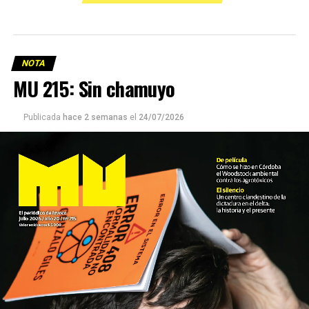
NOTA
MU 215: Sin chamuyo
Publicada
hace 2 semanas
el
24/07/2026