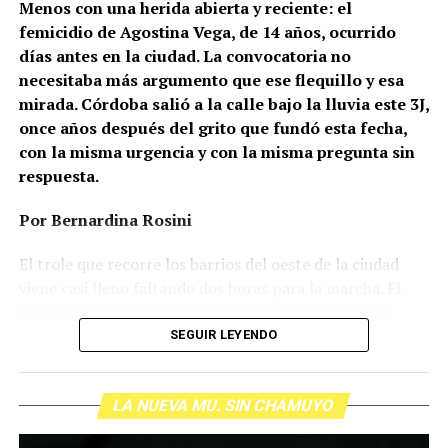
Menos con una herida abierta y reciente: el
femicidio de Agostina Vega, de 14 años, ocurrido
días antes en la ciudad. La convocatoria no
necesitaba más argumento que ese flequillo y esa
mirada. Córdoba salió a la calle bajo la lluvia este 3J,
once años después del grito que fundó esta fecha,
con la misma urgencia y con la misma pregunta sin
respuesta.
Por Bernardina Rosini
Ganar la vida
: La historia de (no)
El trole que recorre los barrios del oeste de la ciudad
ficción de Sabrina Ortiz
viene casi lleno faltando dos horas para la marcha. El
parabrisas anticipa el motivo: el rostro pequeño de
Agostina Vega, 14 años. Era fácil intuir que será una
SEGUIR LEYENDO
Su hijo Ciro tenía 120 veces más agrotóxicos que lo
marcha que desbordará una ciudad que expresa
“admisible”. Su hija Fiamma, 100 veces más; ella, 58.
Gonzalo Giles, pensador y
hartazgo. Nadie mira los barrios de Córdoba, nadie
Viven en Pergamino, llamada “la capital del veneno”,
comunicador «disca»: Error en el
LA NUEVA MU. SIN CHAMUYO
atiende a su gente. Los que ocupan los sillones más
donde se encontraron pesticidas hasta en el agua de red.
mullidos de las oficinas del poder local sobrevuelan las
Bajo amenazas de muerte Sabrina inició una denuncia