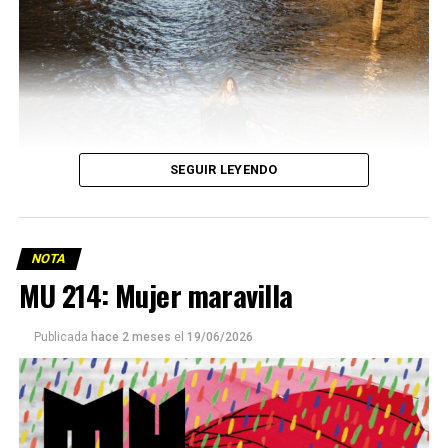
SEGUIR LEYENDO
NOTA
MU 214: Mujer maravilla
Publicada
hace 2 meses
el
19/06/2026
Este número 215 de MU ☝️viene con doble tapa, que
podría ser una frase:
Sin chamuyo, a remarla.