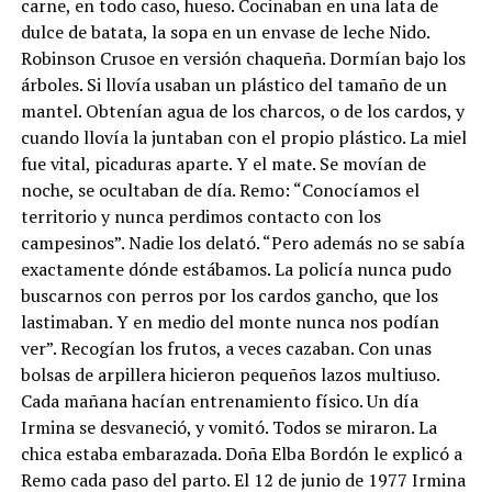
carne, en todo caso, hueso. Cocinaban en una lata de
dulce de batata, la sopa en un envase de leche Nido.
Robinson Crusoe en versión chaqueña. Dormían bajo los
árboles. Si llovía usaban un plástico del tamaño de un
mantel. Obtenían agua de los charcos, o de los cardos, y
cuando llovía la juntaban con el propio plástico. La miel
fue vital, picaduras aparte. Y el mate. Se movían de
noche, se ocultaban de día. Remo: “Conocíamos el
territorio y nunca perdimos contacto con los
campesinos”. Nadie los delató. “Pero además no se sabía
exactamente dónde estábamos. La policía nunca pudo
buscarnos con perros por los cardos gancho, que los
lastimaban. Y en medio del monte nunca nos podían
ver”. Recogían los frutos, a veces cazaban. Con unas
bolsas de arpillera hicieron pequeños lazos multiuso.
Cada mañana hacían entrenamiento físico. Un día
Irmina se desvaneció, y vomitó. Todos se miraron. La
chica estaba embarazada. Doña Elba Bordón le explicó a
Remo cada paso del parto. El 12 de junio de 1977 Irmina