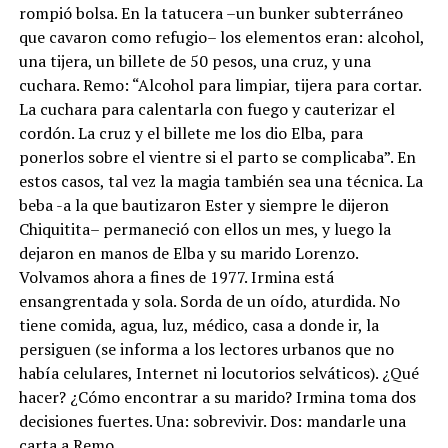
rompió bolsa. En la tatucera –un bunker subterráneo
que cavaron como refugio– los elementos eran: alcohol,
una tijera, un billete de 50 pesos, una cruz, y una
cuchara. Remo: “Alcohol para limpiar, tijera para cortar.
La cuchara para calentarla con fuego y cauterizar el
cordón. La cruz y el billete me los dio Elba, para
ponerlos sobre el vientre si el parto se complicaba”. En
estos casos, tal vez la magia también sea una técnica. La
beba -a la que bautizaron Ester y siempre le dijeron
Chiquitita– permaneció con ellos un mes, y luego la
dejaron en manos de Elba y su marido Lorenzo.
Volvamos ahora a fines de 1977. Irmina está
ensangrentada y sola. Sorda de un oído, aturdida. No
tiene comida, agua, luz, médico, casa a donde ir, la
persiguen (se informa a los lectores urbanos que no
había celulares, Internet ni locutorios selváticos). ¿Qué
hacer? ¿Cómo encontrar a su marido? Irmina toma dos
decisiones fuertes. Una: sobrevivir. Dos: mandarle una
carta a Remo.