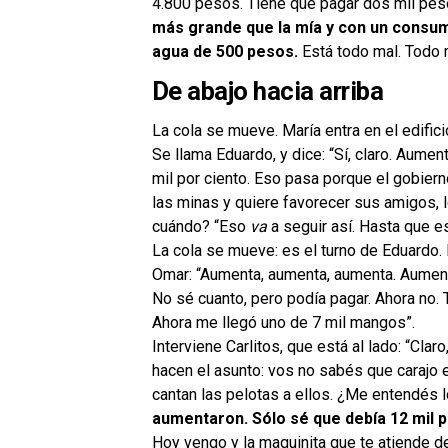
4.800 pesos. Tiene que pagar dos mil peso
más grande que la mía y con un consu
agua de 500 pesos.
Está todo mal. Todo m
De abajo hacia arriba
La cola se mueve. María entra en el edifici
Se llama Eduardo, y dice: “Sí, claro. Aume
mil por ciento. Eso pasa porque el gobiern
las minas y quiere favorecer sus amigos,
cuándo? “Eso
va
a seguir así. Hasta que e
La cola se mueve: es el turno de Eduardo.
Omar: “Aumenta, aumenta, aumenta. Aumen
No sé cuanto, pero podía pagar. Ahora no. 
Ahora me llegó uno de 7 mil mangos”.
Interviene Carlitos, que está al lado: “Cla
hacen el asunto: vos no sabés que carajo
cantan las pelotas a ellos. ¿Me entendés 
aumentaron. Sólo sé que debía 12 mil pe
Hoy vengo y la maquinita que te atiende de