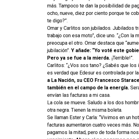
más. Tampoco te dan la posibilidad de pag
ocho, nueve, diez por ciento porque te cob
te digo?”.
Omar y Carlitos son jubilados. Jubilados t
trabajo con esa moto”, dice uno. “¿Con la
preocupa el otro. Omar destaca que “aumentó
jubilación”.
Y añade: “Yo voté este gobie
Pero ya se fue a la mierda.
¡Terrible!”.
Carlitos: “¿Vos sos tano? ¿Sabés que los i
es verdad que Edesur es controlada por la
a La Nación, su CEO Francesco Starace
también en el campo de la energía.
Será
envían las facturas a mi casa.
La cola se mueve. Saludo a los dos hombre
otra negra. Tienen la misma boleta.
Se llaman Ester y Carla: “Vivimos en un hot
facturas aumentaron cuatro veces más. No
pagamos la mitad, pero de toda forma nos 