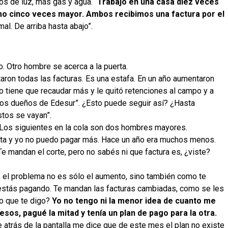
s de luz, más gas y agua. “
Trabajo en una casa diez veces
mo cinco veces mayor. Ambos recibimos una factura por el
al. De arriba hasta abajo”.
o. Otro hombre se acerca a la puerta.
ntaron todas las facturas. Es una estafa. En un año aumentaron
o tiene que recaudar más y le quitó retenciones al campo y a
 los dueños de Edesur”. ¿Esto puede seguir así? ¿Hasta
stos se vayan”.
 Los siguientes en la cola son dos hombres mayores.
ta y yo no puedo pagar más. Hace un año era muchos menos.
Te mandan el corte, pero no sabés ni que factura es, ¿viste?
ro, el problema no es sólo el aumento, sino también como te
 estás pagando. Te mandan las facturas cambiadas, como se les
lo que te digo?
Yo no tengo ni la menor idea de cuanto me
sos, pagué la mitad y tenía un plan de pago para la otra.
 atrás de la pantalla me dice que de este mes el plan no existe