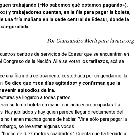
siguen trabajando («No sabemos qué estamos pagando»),
 y trabajadores cuentan, en la fila para pagar la boleta,
de u
na fría mañana en la sede central de Edesur, donde la
«seguridad».
Por Giansandro Merli para lavaca.org
cuatros centros de servicios de Edesur que se encuentran en
l Congreso de la Nación.
Allá se votan los tarifazos, acá se
ace una fila india celosamente custodiada por un gendarme: la
en.
Se dice que «son días agitados» y confirman que la
evenir episodios de ira.
acturas ya llegaron a todas partes.
eran su turno boleta en mano: enojadas y preocupadas. La
s. Hay jubilados y hay quien parece llegar directamente del
es no tienen muchas ganas de hablar. “Vine sólo para pagar la
n embargo, se levantan algunas voces.
n “hueco de diez metros cuadrados”. Cuenta que ha llegado a