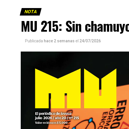
NOTA
MU 215: Sin chamuy
Publicada
hace 2 semanas
el
24/07/2026