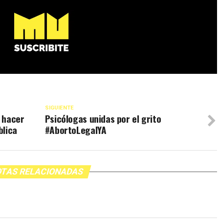
SIGUIENTE
 hacer
Psicólogas unidas por el grito
blica
#AbortoLegalYA
TAS RELACIONADAS