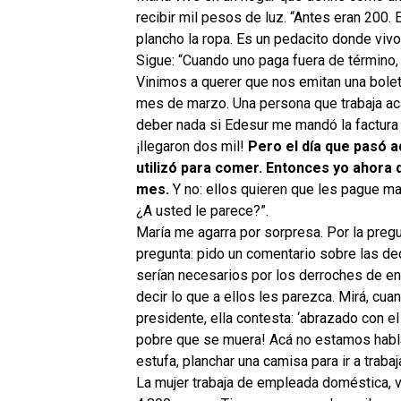
recibir mil pesos de luz. “Antes eran 200.
plancho la ropa. Es un pedacito donde vivo,
Sigue: “Cuando uno paga fuera de término, 
Vinimos a querer que nos emitan una bole
mes de marzo. Una persona que trabaja acá
deber nada si Edesur me mandó la factura a
¡llegaron dos mil!
Pero el día que pasó a
utilizó para comer. Entonces yo ahora
mes.
Y no: ellos quieren que les pague mar
¿A usted le parece?”.
María me agarra por sorpresa. Por la pregu
pregunta: pido un comentario sobre las dec
serían necesarios por los derroches de en
decir lo que a ellos les parezca. Mirá, cu
presidente, ella contesta: ‘abrazado con el 
pobre que se muera! Acá no estamos habla
estufa, planchar una camisa para ir a traba
La mujer trabaja de empleada doméstica, v