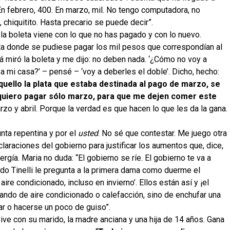
 En febrero, 400. En marzo, mil. No tengo computadora, no
 chiquitito. Hasta precario se puede decir”.
la boleta viene con lo que no has pagado y con lo nuevo.
ta donde se pudiese pagar los mil pesos que correspondían al
 miró la boleta y me dijo: no deben nada. ‘¿Cómo no voy a
 mi casa?’ – pensé – ‘voy a deberles el doble’. Dicho, hecho:
quello la plata que estaba destinada al pago de marzo, se
 quiero pagar sólo marzo, para que me dejen comer este
zo y abril. Porque la verdad es que hacen lo que les da la gana.
nta repentina y por el
usted
. No sé que contestar. Me juego otra
laraciones del gobierno para justificar los aumentos que, dice,
ergía.
Maria no duda: “El gobierno se ríe. El gobierno te va a
ando Tinelli le pregunta a la primera dama como duerme el
aire condicionado, incluso en invierno’. Ellos están así y ¡el
ndo de aire condicionado o calefacción, sino de enchufar una
jar o hacerse un poco de guiso”.
ive con su marido, la madre anciana y una hija de 14 años. Gana