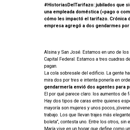
#HistoriasDelTarifazo: jubilados que 
una empleada doméstica («pago o como»)
cómo les impactó el tarifazo.
C
rónica 
empresa agregó a dos gendarmes por 
Alsina y San Jos
é.
Estamos en uno de los 
Capital Federal. Estamos a
tres cuadras de
pagan.
La cola sobresale del edificio. La gente h
mira dos por tres e intenta ponerla en ord
gendarmería envió dos agentes para pr
El por qué parece claro: los aumentos de f
Hay dos tipos de caras entre quienes esp
mayoría son mujeres y unos
pocos, jóvene
trabajo. Los que llevan trajes más elegant
boleta”, contesta uno. Entre los otros, si
María vive en un hogar que define como u