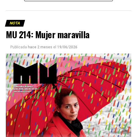
NOTA
MU 214: Mujer maravilla
Publicada
hace 2 meses
el
19/06/2026
Este número 215 de MU ☝️viene con doble tapa, que
podría ser una frase:
Sin chamuyo, a remarla.
Descargar la Mu en PDF