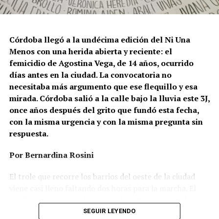
Córdoba llegó a la undécima edición del Ni Una
Menos con una herida abierta y reciente: el
femicidio de Agostina Vega, de 14 años, ocurrido
días antes en la ciudad. La convocatoria no
necesitaba más argumento que ese flequillo y esa
mirada. Córdoba salió a la calle bajo la lluvia este 3J,
once años después del grito que fundó esta fecha,
con la misma urgencia y con la misma pregunta sin
respuesta.
Por Bernardina Rosini
Ganar la vida
: La historia de (no)
El trole que recorre los barrios del oeste de la ciudad
ficción de Sabrina Ortiz
viene casi lleno faltando dos horas para la marcha. El
parabrisas anticipa el motivo: el rostro pequeño de
Agostina Vega, 14 años. Era fácil intuir que será una
SEGUIR LEYENDO
Su hijo Ciro tenía 120 veces más agrotóxicos que lo