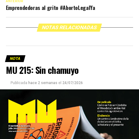
ANTERIOR
Emprendedoras al grito #AbortoLegalYa
NOTAS RELACIONADAS
NOTA
MU 215: Sin chamuyo
Publicada
hace 2 semanas
el
24/07/2026