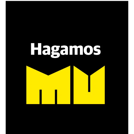
Varones
Hay varios hombres presentes: padres con sus hijas,
grupos de amigos, novios. «Con los pares que no tienen
sensibilidad al tema, la conversación se vuelve muy
estratégica, hay que evitar el choque frontal. Mi método
es a través del interrogante, que puedan encarnar la
pregunta», comparte Gonzalo, de 41 años.