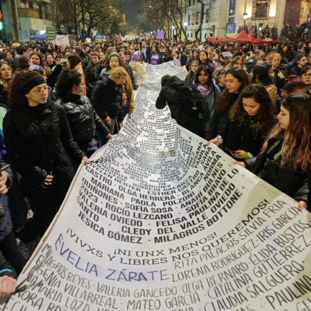
provee biodiversidad, y a una soberanía que se pierde río
abajo. Viaje en barco de MU desde el bajo delta
Descargar la Mu en PDF
bonaerense, para conocer y escuchar a isleños,
productores, docentes, ambientalistas y vecinos que
resisten otra avanzada sobre un territorio en disputa.
Por Francisco Pandolfi