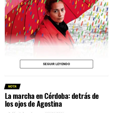
Descargar la Mu en PDF
SEGUIR LEYENDO
NOTA
La marcha en Córdoba: detrás de
los ojos de Agostina
Viaje a la vida en el Delta: Y la nave