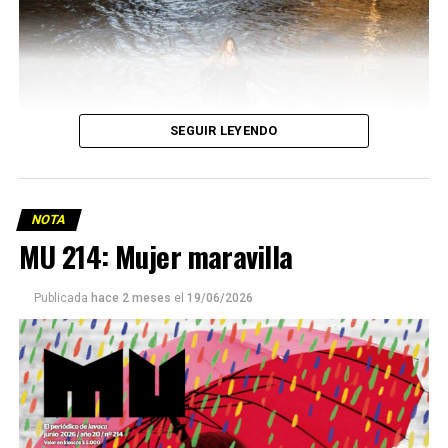
SEGUIR LEYENDO
NOTA
MU 214: Mujer maravilla
Publicada
hace 2 meses
el
19/06/2026
Este número 215 de MU ☝️viene con doble tapa, que
podría ser una frase:
Sin chamuyo, a remarla.