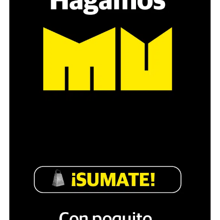
pregunta», comparte Gonzalo, de 41 años.
Década perdida: Marta Montero,
mamá de Lucía Pérez
“Estamos como el día 1”. La frase de la madre de la joven
asesinada en 2016 remite a aquel año: cuando
denunciaron que dos narcofemicidas habían abusado y
asesinado a su hija, hasta hoy, dos juicios después, pues la