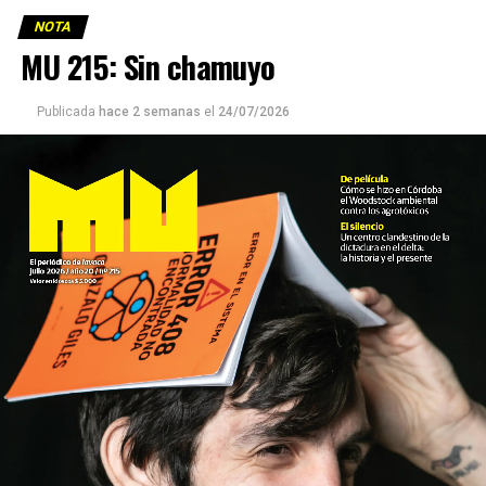
NOTA
MU 215: Sin chamuyo
Publicada
hace 2 semanas
el
24/07/2026