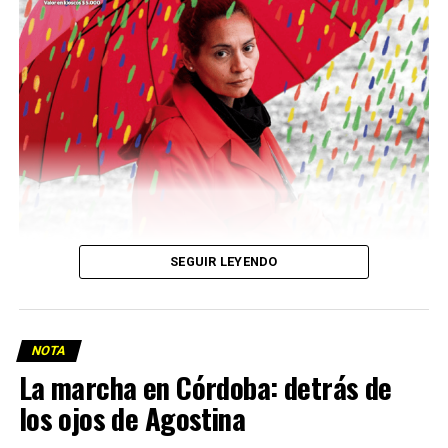
Descargar la Mu en PDF
SEGUIR LEYENDO
NOTA
La marcha en Córdoba: detrás de
los ojos de Agostina
Viaje a la vida en el Delta: Y la nave