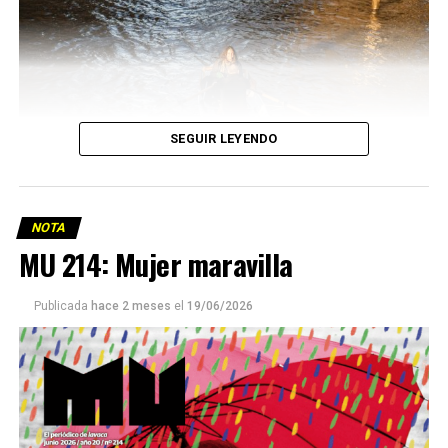
SEGUIR LEYENDO
NOTA
MU 214: Mujer maravilla
Publicada
hace 2 meses
el
19/06/2026
Este número 215 de MU ☝️viene con doble tapa, que
podría ser una frase:
Sin chamuyo, a remarla.