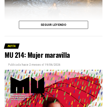
SEGUIR LEYENDO
NOTA
MU 214: Mujer maravilla
Publicada
hace 2 meses
el
19/06/2026
Este número 215 de MU ☝️viene con doble tapa, que
podría ser una frase:
Sin chamuyo, a remarla.