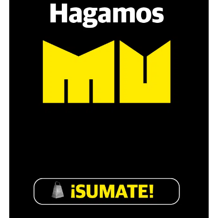
es a través del interrogante, que puedan encarnar la
pregunta», comparte Gonzalo, de 41 años.
Década perdida: Marta Montero,
mamá de Lucía Pérez
“Estamos como el día 1”. La frase de la madre de la joven
asesinada en 2016 remite a aquel año: cuando
denunciaron que dos narcofemicidas habían abusado y