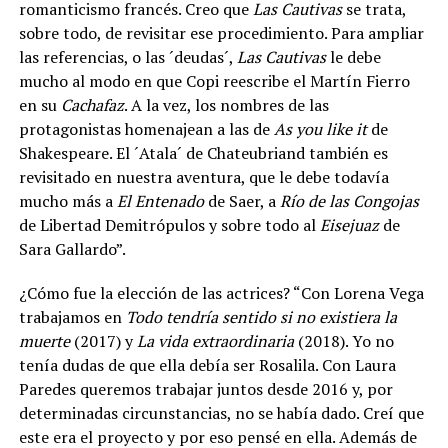
romanticismo francés. Creo que
Las Cautivas
se trata,
sobre todo, de revisitar ese procedimiento. Para ampliar
las referencias, o las ´deudas´,
Las Cautivas
le debe
mucho al modo en que Copi reescribe el Martín Fierro
en su
Cachafaz
. A la vez, los nombres de las
protagonistas homenajean a las de
As you like it
de
Shakespeare. El ´Atala´ de Chateubriand también es
revisitado en nuestra aventura, que le debe todavía
mucho más a
El Entenado
de Saer, a
Río de las Congojas
de Libertad Demitrópulos y sobre todo al
Eisejuaz
de
Sara Gallardo”.
¿Cómo fue la elección de las actrices? “Con Lorena Vega
trabajamos en
Todo tendría sentido si no existiera la
muerte
(2017) y
La vida extraordinaria
(2018). Yo no
tenía dudas de que ella debía ser Rosalila. Con Laura
Paredes queremos trabajar juntos desde 2016 y, por
determinadas circunstancias, no se había dado. Creí que
este era el proyecto y por eso pensé en ella. Además de