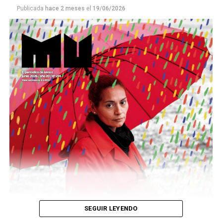
Publicada
hace 2 meses
el
19/06/2026
Este número 215 de MU ☝️viene con doble tapa, que
podría ser una frase:
Sin chamuyo, a remarla.
Descargar la Mu en PDF
SEGUIR LEYENDO