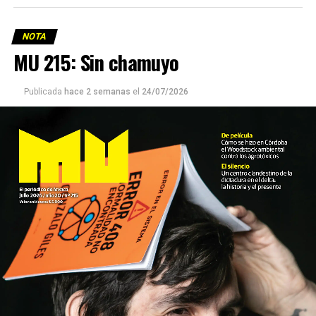
NOTA
MU 215: Sin chamuyo
Publicada
hace 2 semanas
el
24/07/2026