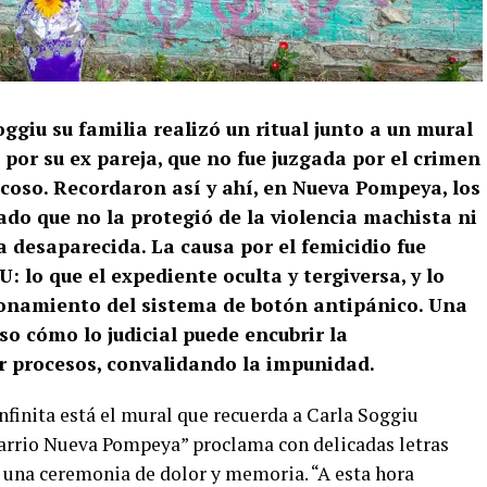
ggiu su familia realizó un ritual junto a un mural
 por su ex pareja, que no fue juzgada por el crimen
ncoso. Recordaron así y ahí, en Nueva Pompeya, los
tado que no la protegió de la violencia machista ni
 desaparecida. La causa por el femicidio fue
 lo que el expediente oculta y tergiversa, y lo
cionamiento del sistema de botón antipánico. Una
o cómo lo judicial puede encubrir la
ar procesos, convalidando la impunidad.
infinita está el mural que recuerda a Carla Soggiu
 barrio Nueva Pompeya” proclama con delicadas letras
a una ceremonia de dolor y memoria. “A esta hora