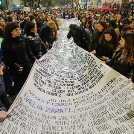
abajo. Viaje en barco de MU desde el bajo delta
Descargar la Mu en PDF
bonaerense, para conocer y escuchar a isleños,
productores, docentes, ambientalistas y vecinos que
resisten otra avanzada sobre un territorio en disputa.
Por Francisco Pandolfi