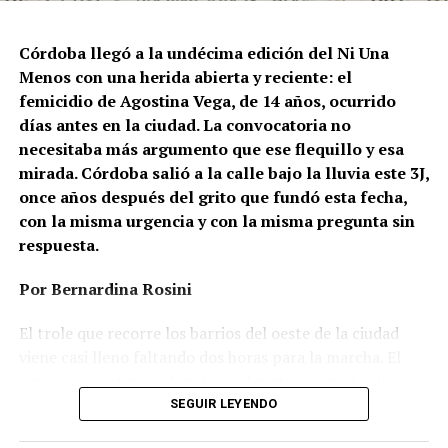
Córdoba llegó a la undécima edición del Ni Una
Menos con una herida abierta y reciente: el
femicidio de Agostina Vega, de 14 años, ocurrido
días antes en la ciudad. La convocatoria no
necesitaba más argumento que ese flequillo y esa
mirada. Córdoba salió a la calle bajo la lluvia este 3J,
once años después del grito que fundó esta fecha,
con la misma urgencia y con la misma pregunta sin
respuesta.
Por Bernardina Rosini
Ganar la vida
: La historia de (no)
El trole que recorre los barrios del oeste de la ciudad
ficción de Sabrina Ortiz
viene casi lleno faltando dos horas para la marcha. El
parabrisas anticipa el motivo: el rostro pequeño de
Agostina Vega, 14 años. Era fácil intuir que será una
SEGUIR LEYENDO
Su hijo Ciro tenía 120 veces más agrotóxicos que lo
marcha que desbordará una ciudad que expresa
“admisible”. Su hija Fiamma, 100 veces más; ella, 58.
Gonzalo Giles, pensador y