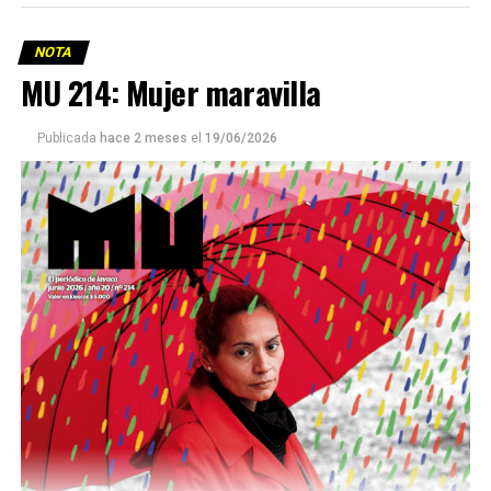
NOTA
MU 214: Mujer maravilla
Publicada
hace 2 meses
el
19/06/2026
Este número 215 de MU ☝️viene con doble tapa, que
podría ser una frase:
Sin chamuyo, a remarla.
Descargar la Mu en PDF