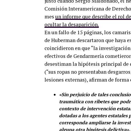
justo cuando Sergio Maldonado, el he
Comisión Interamericana de Derechos
mes
un informe que describe el rol d
ocultar la desaparición.
En un fallo de 15 páginas, los camari
de Huberman descartaron que haya ex
coincidieron en que “la investigación
efectivos de Gendarmería cometieron 
desestiman la hipótesis principal de 
(“sus ropas no presentaban desgarros,
lesiones externas), afirman de forma 
«Sin perjuicio de tales conclus
traumática con ribetes que podr
contexto de intervención estatal
dotadas a los agentes estatales p
corresponda ampliarse la investi
alguna otra hipótesis delictiva».