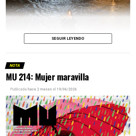
SEGUIR LEYENDO
NOTA
MU 214: Mujer maravilla
Publicada
hace 2 meses
el
19/06/2026
Este número 215 de MU ☝️viene con doble tapa, que
podría ser una frase:
Sin chamuyo, a remarla.