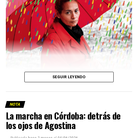
Descargar la Mu en PDF
SEGUIR LEYENDO
NOTA
La marcha en Córdoba: detrás de
los ojos de Agostina
Viaje a la vida en el Delta: Y la nave