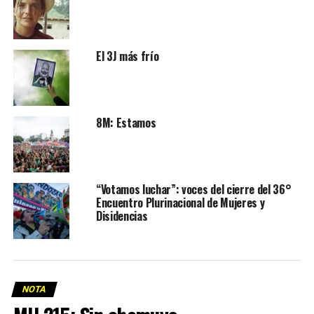
El 3J más frío
8M: Estamos
“Votamos luchar”: voces del cierre del 36°
Encuentro Plurinacional de Mujeres y
Disidencias
NOTA