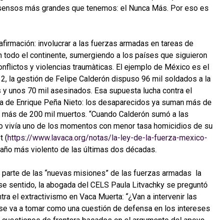
onsensos más grandes que tenemos: el Nunca Más. Por eso es
 afirmación: involucrar a las fuerzas armadas en tareas de
n todo el continente, sumergiendo a los países que siguieron
nflictos y violencias traumàticas. El ejemplo de México es el
, la gestión de Felipe Calderón dispuso 96 mil soldados a la
 y unos 70 mil asesinados. Esa supuesta lucha contra el
cia de Enrique Peña Nieto: los desaparecidos ya suman más de
o más de 200 mil muertos. “Cuando Calderón sumó a las
o vivía uno de los momentos con menor tasa homicidios de su
t (
https://www.lavaca.org/notas/la-ley-de-la-fuerza-mexico-
 año más violento de las últimas dos décadas.
 parte de las “nuevas misiones” de las fuerzas armadas la
ese sentido, la abogada del CELS Paula Litvachky se preguntó
tra el extractivismo en Vaca Muerta: “¿Van a intervenir las
e va a tomar como una cuestión de defensa en los intereses