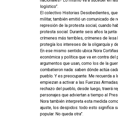
nacionales? Lo mismo va a suceder en las
logístico”.
El colectivo Historias Desobedientes, que 
militar, también emitió un comunicado de 
represión de la protesta social, cuando hab
protesta social. Durante seis años la junta
crímenes más terribles, crímenes de les
protegía los intereses de la oligarquía y 
En ese mismo sentido ubica Nora Cortiñas 
económica y política que va en contra del 
argumentos que usan, como los de la guerra
combatieron nada: saben dónde actúa cada 
pueblo. Y es preocupante. Me recuerda a 
empiezan a activar a las Fuerzas Armadas,
rechazo del pueblo, desde luego, traerá re
personajes que adviertan a tiempo al Pres
Nora también interpreta esta medida como
ajuste, los despidos: todo esto significa s
popular. No queda otra”.