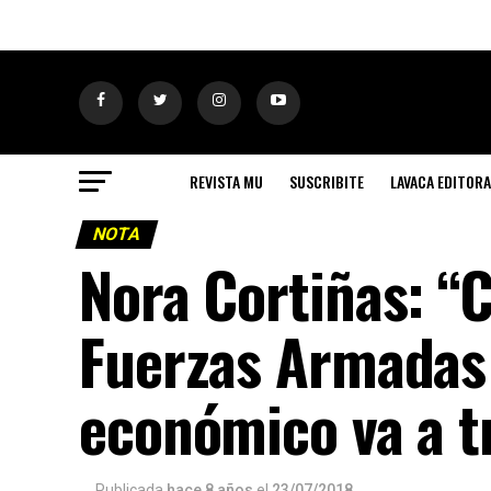
REVISTA MU
SUSCRIBITE
LAVACA EDITORA
NOTA
Nora Cortiñas: “C
Fuerzas Armadas 
económico va a t
Publicada
hace 8 años
el
23/07/2018