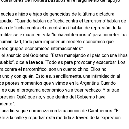
 cuestiones de frontera basados en el argumento del apoyo
nuclea a hijos e hijas de genocidas de la última dictadura
repudio.
“
Cuando hablan de ‘lucha contra el terrorismo’ hablan de
lan de ‘lucha contra el narcotráfico’ hablan de represión de la
 militar se excusó en esta “lucha antiterrorista” para cometer los
a humanidad, todo para imponer un modelo económico que
de los grupos económicos internacionales”.
el anuncio del Gobierno. “Están manejando el país con una línea
pueblo”, dice a
lavaca
. “Todo es para provocar y exacerbar. Los
 contra el narcotráfico, son un cuento chino. Ellos no
uno y con quién. Esto es, sencillamente, una intimidación al
los peores momentos que vivimos en la Argentina. Cuando
 es que el programa económico va a traer rechazo. Y si trae
presión. Ojalá que no, y que dentro del Gobierno haya
idente”.
 una línea que comienza con la asunción de Cambiemos. “El
alir a la calle y repudiar esta medida a través de la expresión