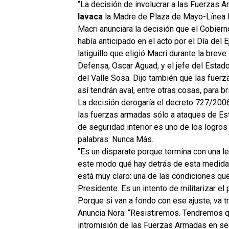
“La decisión de involucrar a las Fuerzas A
lavaca
la Madre de Plaza de Mayo-Línea F
Macri anunciara la decisión que el Gobie
había anticipado en el acto por el Día del 
latiguillo que eligió Macri durante la bre
Defensa, Oscar Aguad, y el jefe del Estad
del Valle Sosa. Dijo también que las fuerz
así tendrán aval, entre otras cosas, para b
La decisión derogaría el decreto 727/2006 
las fuerzas armadas sólo a ataques de Est
de seguridad interior es uno de los logro
palabras: Nunca Más.
“Es un disparate porque termina con una le
este modo qué hay detrás de esta medida:
está muy claro: una de las condiciones que
Presidente. Es un intento de militarizar el
Porque si van a fondo con ese ajuste, va t
Anuncia Nora: “Resistiremos. Tendremos qu
intromisión de las Fuerzas Armadas en seg