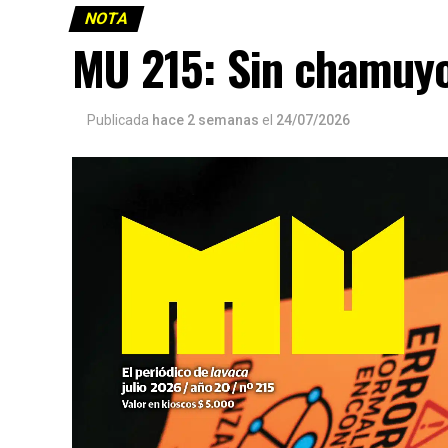
NOTA
MU 215: Sin chamuy
Publicada
hace 2 semanas
el
24/07/2026