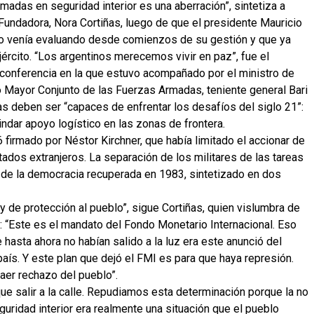
rmadas en seguridad interior es una aberración”, sintetiza a
undadora, Nora Cortiñas, luego de que el presidente Mauricio
rno venía evaluando desde comienzos de su gestión y que ya
Ejército. “Los argentinos merecemos vivir en paz”, fue el
ve conferencia en la que estuvo acompañado por el ministro de
o Mayor Conjunto de las Fuerzas Armadas, teniente general Bari
as deben ser “capaces de enfrentar los desafíos del siglo 21”:
rindar apoyo logístico en las zonas de frontera.
firmado por Néstor Kirchner, que había limitado el accionar de
ados extranjeros. La separación de los militares de las tareas
s de la democracia recuperada en 1983, sintetizado en dos
y de protección al pueblo”, sigue Cortiñas, quien vislumbra de
 “Este es el mandato del Fondo Monetario Internacional. Eso
 hasta ahora no habían salido a la luz era este anunció del
 país. Y este plan que dejó el FMI es para que haya represión.
raer rechazo del pueblo”.
e salir a la calle. Repudiamos esta determinación porque la no
uridad interior era realmente una situación que el pueblo