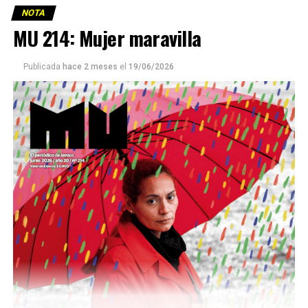
NOTA
MU 214: Mujer maravilla
Publicada
hace 2 meses
el
19/06/2026
Este número 215 de MU ☝️viene con doble tapa, que
podría ser una frase:
Sin chamuyo, a remarla.
Descargar la Mu en PDF