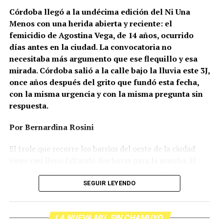
Córdoba llegó a la undécima edición del Ni Una
Menos con una herida abierta y reciente: el
femicidio de Agostina Vega, de 14 años, ocurrido
días antes en la ciudad. La convocatoria no
necesitaba más argumento que ese flequillo y esa
mirada. Córdoba salió a la calle bajo la lluvia este 3J,
once años después del grito que fundó esta fecha,
con la misma urgencia y con la misma pregunta sin
respuesta.
Por Bernardina Rosini
Ganar la vida
: La historia de (no)
El trole que recorre los barrios del oeste de la ciudad
ficción de Sabrina Ortiz
viene casi lleno faltando dos horas para la marcha. El
parabrisas anticipa el motivo: el rostro pequeño de
Agostina Vega, 14 años. Era fácil intuir que será una
SEGUIR LEYENDO
Su hijo Ciro tenía 120 veces más agrotóxicos que lo
marcha que desbordará una ciudad que expresa
“admisible”. Su hija Fiamma, 100 veces más; ella, 58.
Gonzalo Giles, pensador y
hartazgo. Nadie mira los barrios de Córdoba, nadie
Viven en Pergamino, llamada “la capital del veneno”,
LA NUEVA MU. SIN CHAMUYO
atiende a su gente. Los que ocupan los sillones más