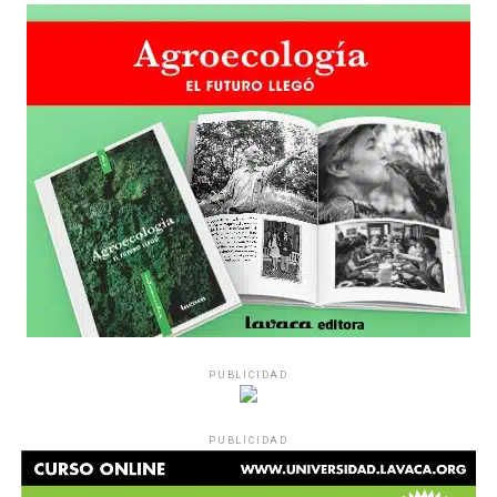
Hay varios hombres presentes: padres con sus hijas,
grupos de amigos, novios. «Con los pares que no tienen
sensibilidad al tema, la conversación se vuelve muy
estratégica, hay que evitar el choque frontal. Mi método
es a través del interrogante, que puedan encarnar la
pregunta», comparte Gonzalo, de 41 años.
PUBLICIDAD
Década perdida: Marta Montero,
PUBLICIDAD
mamá de Lucía Pérez