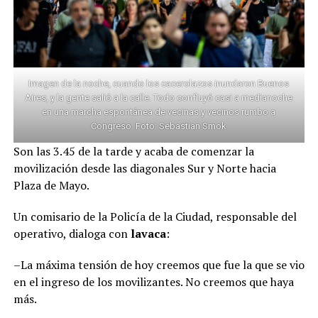
Imagen de la noche, cuando los cacerolazos inundaron Buenos
Aires, y la gente salió a la calle. Todo confluyó casi a medianoche
en una marcha espontánea de vecinas y vecinos rumbo a
Congreso. Foto: Sebastian Smok
Son las 3.45 de la tarde y acaba de comenzar la
movilización desde las diagonales Sur y Norte hacia
Plaza de Mayo.
Un comisario de la Policía de la Ciudad, responsable del
operativo, dialoga con
lavaca
:
–La máxima tensión de hoy creemos que fue la que se vio
en el ingreso de los movilizantes. No creemos que haya
más.