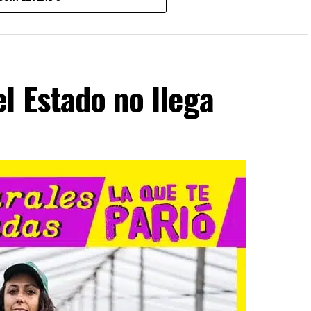
ón voluntaria del embarazo son parte de una misma
rgalo para tu radio.
l Estado no llega