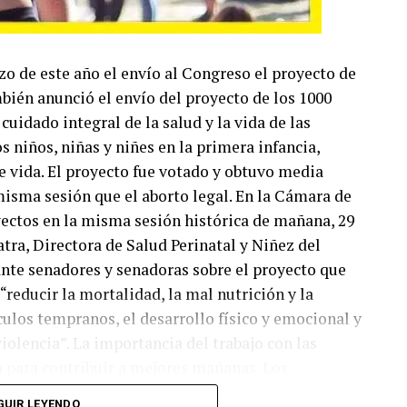
o de este año el envío al Congreso el proyecto de
bién anunció el envío del proyecto de los 1000
cuidado integral de la salud y la vida de las
s niños, niñas y niñes en la primera infancia,
e vida. El proyecto fue votado y obtuvo media
isma sesión que el aborto legal. En la Cámara de
ectos en la misma sesión histórica de mañana, 29
tra, Directora de Salud Perinatal y Niñez del
ante senadores y senadoras sobre el proyecto que
 “reducir la mortalidad, la mal nutrición y la
culos tempranos, el desarrollo físico y emocional y
violencia”. La importancia del trabajo con las
a para contribuir a mejores mañanas. Los
pales ejes para repararlos. Y por qué el proyecto de
GUIR LEYENDO