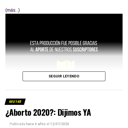
(más…)
SEGUIR LEYENDO
MU148
¿Aborto 2020?: Dijimos YA
Publicada
hace 6 años
el
12/07/2020