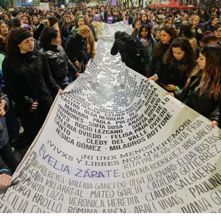
abajo. Viaje en barco de MU desde el bajo delta
Descargar la Mu en PDF
bonaerense, para conocer y escuchar a isleños,
productores, docentes, ambientalistas y vecinos que
resisten otra avanzada sobre un territorio en disputa.
Por Francisco Pandolfi