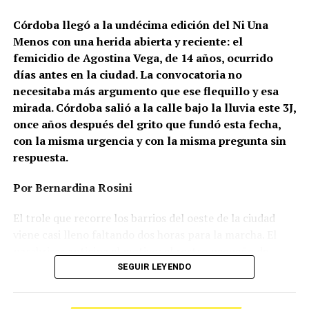
Córdoba llegó a la undécima edición del Ni Una
Menos con una herida abierta y reciente: el
femicidio de Agostina Vega, de 14 años, ocurrido
días antes en la ciudad. La convocatoria no
necesitaba más argumento que ese flequillo y esa
mirada. Córdoba salió a la calle bajo la lluvia este 3J,
once años después del grito que fundó esta fecha,
con la misma urgencia y con la misma pregunta sin
respuesta.
Por Bernardina Rosini
Ganar la vida
: La historia de (no)
El trole que recorre los barrios del oeste de la ciudad
ficción de Sabrina Ortiz
viene casi lleno faltando dos horas para la marcha. El
parabrisas anticipa el motivo: el rostro pequeño de
Agostina Vega, 14 años. Era fácil intuir que será una
SEGUIR LEYENDO
Su hijo Ciro tenía 120 veces más agrotóxicos que lo
marcha que desbordará una ciudad que expresa
“admisible”. Su hija Fiamma, 100 veces más; ella, 58.
Gonzalo Giles, pensador y
hartazgo. Nadie mira los barrios de Córdoba, nadie
Viven en Pergamino, llamada “la capital del veneno”,