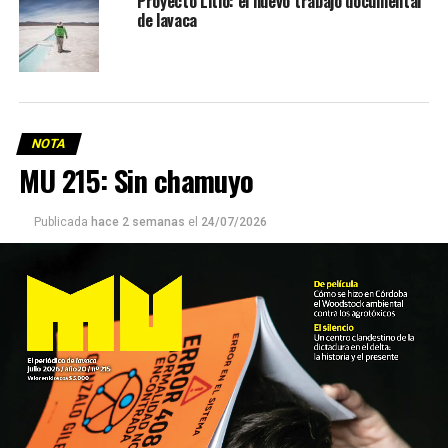
Proyecto Litio: el nuevo trabajo documental
de lavaca
NOTA
MU 215: Sin chamuyo
Publicada
hace 2 semanas
el
24/07/2026