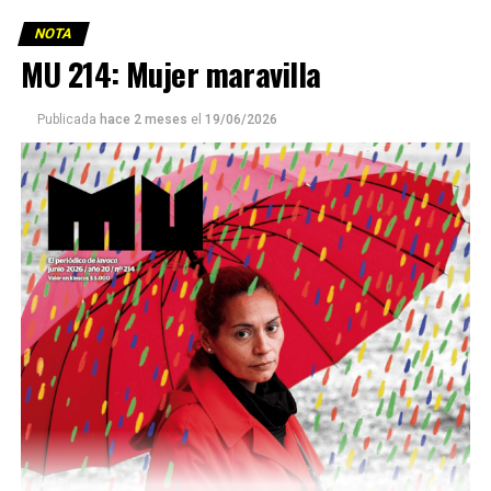
NOTA
MU 214: Mujer maravilla
Publicada
hace 2 meses
el
19/06/2026
Este número 215 de MU ☝️viene con doble tapa, que
podría ser una frase:
Sin chamuyo, a remarla.
Descargar la Mu en PDF