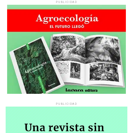
PUBLICIDAD
Hay varios hombres presentes: padres con sus hijas,
grupos de amigos, novios. «Con los pares que no tienen
sensibilidad al tema, la conversación se vuelve muy
estratégica, hay que evitar el choque frontal. Mi método
es a través del interrogante, que puedan encarnar la
pregunta», comparte Gonzalo, de 41 años.
PUBLICIDAD
Década perdida: Marta Montero,
mamá de Lucía Pérez