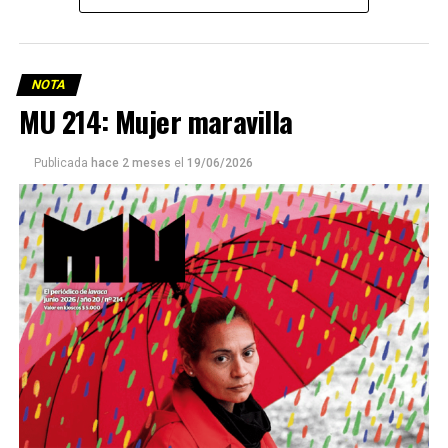
NOTA
MU 214: Mujer maravilla
Publicada
hace 2 meses
el
19/06/2026
Este número 215 de MU ☝️viene con doble tapa, que
podría ser una frase:
Sin chamuyo, a remarla.
Descargar la Mu en PDF