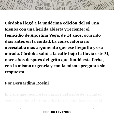
Córdoba llegó a la undécima edición del Ni Una
Menos con una herida abierta y reciente: el
femicidio de Agostina Vega, de 14 años, ocurrido
días antes en la ciudad. La convocatoria no
necesitaba más argumento que ese flequillo y esa
mirada. Córdoba salió a la calle bajo la lluvia este 3J,
once años después del grito que fundó esta fecha,
con la misma urgencia y con la misma pregunta sin
respuesta.
Por Bernardina Rosini
Ganar la vida
: La historia de (no)
El trole que recorre los barrios del oeste de la ciudad
ficción de Sabrina Ortiz
viene casi lleno faltando dos horas para la marcha. El
parabrisas anticipa el motivo: el rostro pequeño de
Agostina Vega, 14 años. Era fácil intuir que será una
SEGUIR LEYENDO
Su hijo Ciro tenía 120 veces más agrotóxicos que lo