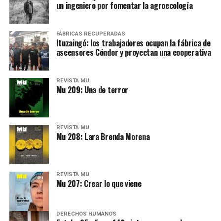
un ingeniero por fomentar la agroecología
Varones
Hay varios hombres presentes: padres con sus hijas,
FÁBRICAS RECUPERADAS
Ituzaingó: los trabajadores ocupan la fábrica de
grupos de amigos, novios. «Con los pares que no tienen
ascensores Cóndor y proyectan una cooperativa
sensibilidad al tema, la conversación se vuelve muy
estratégica, hay que evitar el choque frontal. Mi método
REVISTA MU
es a través del interrogante, que puedan encarnar la
Mu 209: Una de terror
pregunta», comparte Gonzalo, de 41 años.
REVISTA MU
Mu 208: Lara Brenda Morena
REVISTA MU
Mu 207: Crear lo que viene
DERECHOS HUMANOS