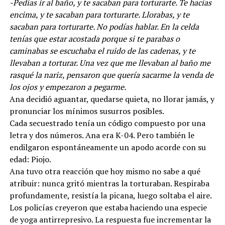
-Pedías ir al baño, y te sacaban para torturarte. Te hacías
encima, y te sacaban para torturarte. Llorabas, y te
sacaban para torturarte. No podías hablar. En la celda
tenías que estar acostada porque si te parabas o
caminabas se escuchaba el ruido de las cadenas, y te
llevaban a torturar. Una vez que me llevaban al baño me
rasqué la nariz, pensaron que quería sacarme la venda de
los ojos y empezaron a pegarme.
Ana decidió aguantar, quedarse quieta, no llorar jamás, y
pronunciar los mínimos susurros posibles.
Cada secuestrado tenía un código compuesto por una
letra y dos números. Ana era K-04. Pero también le
endilgaron espontáneamente un apodo acorde con su
edad: Piojo.
Ana tuvo otra reacción que hoy mismo no sabe a qué
atribuir: nunca gritó mientras la torturaban. Respiraba
profundamente, resistía la picana, luego soltaba el aire.
Los policías creyeron que estaba haciendo una especie
de yoga antirrepresivo. La respuesta fue incrementar la