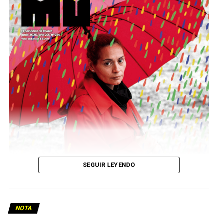
Este número 215 de MU ☝️viene con doble tapa, que
podría ser una frase:
Sin chamuyo, a remarla.
Descargar la Mu en PDF
SEGUIR LEYENDO
NOTA