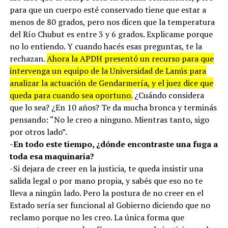
para que un cuerpo esté conservado tiene que estar a
menos de 80 grados, pero nos dicen que la temperatura
del Río Chubut es entre 3 y 6 grados. Explicame porque
no lo entiendo. Y cuando hacés esas preguntas, te la
rechazan.
Ahora la APDH presentó un recurso para que
intervenga un equipo de la Universidad de Lanús para
analizar la actuación de Gendarmería, y el juez dice que
queda para cuando sea oportuno.
¿Cuándo considera
que lo sea? ¿En 10 años? Te da mucha bronca y terminás
pensando: “No le creo a ninguno. Mientras tanto, sigo
por otros lado”.
-En todo este tiempo, ¿dónde encontraste una fuga a
toda esa maquinaria?
-Si dejara de creer en la justicia, te queda insistir una
salida legal o por mano propia, y sabés que eso no te
lleva a ningún lado. Pero la postura de no creer en el
Estado sería ser funcional al Gobierno diciendo que no
reclamo porque no les creo. La única forma que