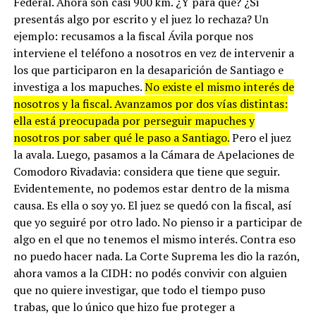
Federal. Ahora son casi 900 km. ¿Y para qué? ¿Si
presentás algo por escrito y el juez lo rechaza? Un
ejemplo: recusamos a la fiscal Ávila porque nos
interviene el teléfono a nosotros en vez de intervenir a
los que participaron en la desaparición de Santiago e
investiga a los mapuches.
No existe el mismo interés de
nosotros y la fiscal. Avanzamos por dos vías distintas:
ella está preocupada por perseguir mapuches y
nosotros por saber qué le paso a Santiago.
Pero el juez
la avala. Luego, pasamos a la Cámara de Apelaciones de
Comodoro Rivadavia: considera que tiene que seguir.
Evidentemente, no podemos estar dentro de la misma
causa. Es ella o soy yo. El juez se quedó con la fiscal, así
que yo seguiré por otro lado. No pienso ir a participar de
algo en el que no tenemos el mismo interés. Contra eso
no puedo hacer nada. La Corte Suprema les dio la razón,
ahora vamos a la CIDH: no podés convivir con alguien
que no quiere investigar, que todo el tiempo puso
trabas, que lo único que hizo fue proteger a