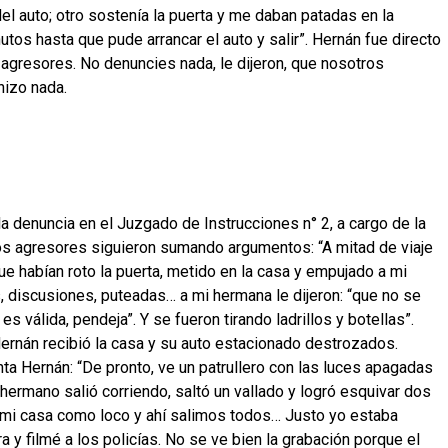
del auto; otro sostenía la puerta y me daban patadas en la
os hasta que pude arrancar el auto y salir”. Hernán fue directo
 agresores. No denuncies nada, le dijeron, que nosotros
hizo nada.
la denuncia en el Juzgado de Instrucciones n° 2, a cargo de la
los agresores siguieron sumando argumentos: “A mitad de viaje
 habían roto la puerta, metido en la casa y empujado a mi
, discusiones, puteadas… a mi hermana le dijeron: “que no se
s válida, pendeja”. Y se fueron tirando ladrillos y botellas”.
ernán recibió la casa y su auto estacionado destrozados.
nta Hernán: “De pronto, ve un patrullero con las luces apagadas
i hermano salió corriendo, saltó un vallado y logró esquivar dos
 a mi casa como loco y ahí salimos todos… Justo yo estaba
a y filmé a los policías. No se ve bien la grabación porque el