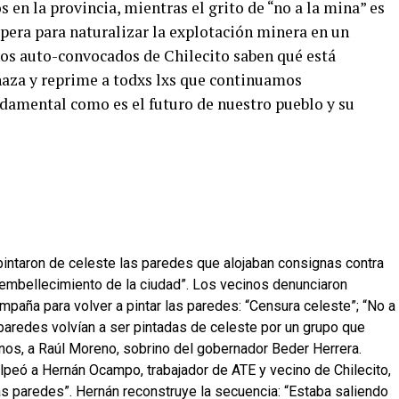
 en la provincia, mientras el grito de “no a la mina” es
 opera para naturalizar la explotación minera en un
inos auto-convocados de Chilecito saben qué está
naza y reprime a todxs lxs que continuamos
damental como es el futuro de nuestro pueblo y su
intaron de celeste las paredes que alojaban consignas contra
“embellecimiento de la ciudad”. Los vecinos denunciaron
aña para volver a pintar las paredes: “Censura celeste”; “No a
s paredes volvían a ser pintadas de celeste por un grupo que
nos, a Raúl Moreno, sobrino del gobernador Beder Herrera.
peó a Hernán Ocampo, trabajador de ATE y vecino de Chilecito,
las paredes”. Hernán reconstruye la secuencia: “Estaba saliendo