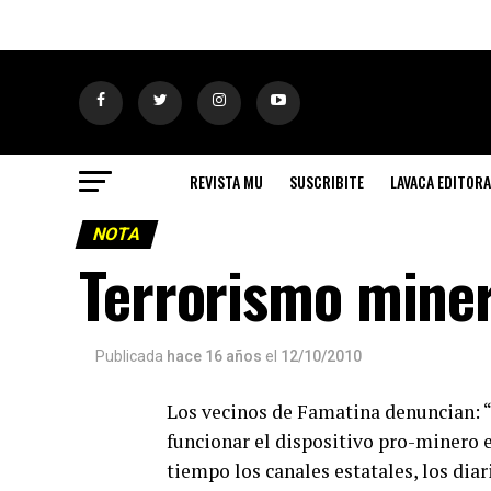
REVISTA MU
SUSCRIBITE
LAVACA EDITORA
NOTA
Terrorismo mine
Publicada
hace 16 años
el
12/10/2010
Los vecinos de Famatina denuncian:
funcionar el dispositivo pro-minero e
tiempo los canales estatales, los diar