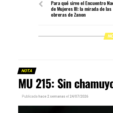
Para qué sirve el Encuentro Na
de Mujeres III: la mirada de las
obreras de Zanon
NO
NOTA
MU 215: Sin chamuy
Publicada
hace 2 semanas
el
24/07/2026