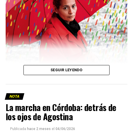
Descargar la Mu en PDF
SEGUIR LEYENDO
NOTA
La marcha en Córdoba: detrás de
los ojos de Agostina
Viaje a la vida en el Delta: Y la nave
va
Publicada
hace 2 meses
el
04/06/2026