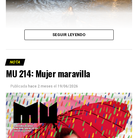
SEGUIR LEYENDO
NOTA
MU 214: Mujer maravilla
Publicada
hace 2 meses
el
19/06/2026
Este número 215 de MU ☝️viene con doble tapa, que
podría ser una frase:
Sin chamuyo, a remarla.