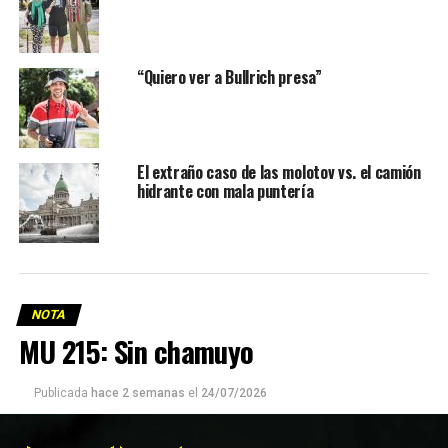
“Quiero ver a Bullrich presa”
El extraño caso de las molotov vs. el camión
hidrante con mala puntería
NOTA
MU 215: Sin chamuyo
Publicada
hace 2 semanas
el
24/07/2026