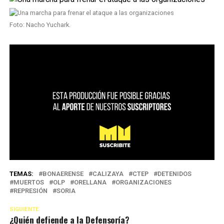
Foto: Nacho Yuchark.
TEMAS:
BONAERENSE
CALIZAYA
CTEP
DETENIDOS
MUERTOS
OLP
ORELLANA
ORGANIZACIONES
REPRESIÓN
SORIA
SIGUIENTE
¿Quién defiende a la Defensoría?