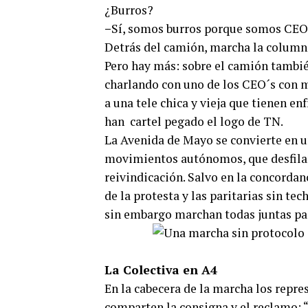
¿Burros?
–
Sí, somos burros porque somos CEO’
Detrás del camión, marcha la columna
Pero hay más: sobre el camión tambié
charlando con uno de los CEO´s con m
a una tele chica y vieja que tienen en
han cartel pegado el logo de TN.
La Avenida de Mayo se convierte en un
movimientos autónomos, que desfilan 
reivindicación. Salvo en la concordanc
de la protesta y las paritarias sin t
sin embargo marchan todas juntas pa
La Colectiva en A4
En la cabecera de la marcha los repre
comparten la consigna y el reclamo: “