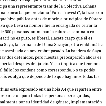
cipa una representante trans de la Colectiva Lohana
na pancarta que proclama “Furia Travesti”, la frase con
que hizo pública antes de morir, a principios de febrero.
iva que lleva su nombre fue la encargada de cerrar la
 de 500 personas animaban la calurosa caminata con
acri no es puto, es liberal. Hacete cargo qué él es
taba Saya, la hermana de Diana Sacayán, otra emblemática
ue asesinada en noviembre pasado. La bandera de Saya
“Hay dos detenidos, pero nuestra preocupación ahora es
 libertad después del juicio. Y eso implica que tenemos
 el fallo los condene como corresponde. No te podés
e país es algo que depende de lo que hagamos todas las
rkins está expresado en una hoja A4 que reparten entre
 reparación para todas las personas perseguidas,
ionalmente por su identidad de género, implementación