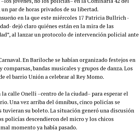
–los jóvenes, no los policías– en la Comisaria 42 del
 un par de horas privados de su libertad.
sueño en la que este miércoles 17 Patricia Bullrich -
dad- dejó claro quiénes están en la mira de las
d”, al lanzar un protocolo de intervención policial ante
 Carnaval. En Bariloche se habían organizado festejos en
y comparsas, bandas musicales y grupos de danza. Los
de el barrio Unión a celebrar al Rey Momo.
la calle Onelli –centro de la ciudad– para esperar el
rrio. Una vez arriba del ómnibus, cinco policías se
s tuvieran su boleto. La situación generó una discusión
os policías descendieron del micro y los chicos
l mal momento ya había pasado.