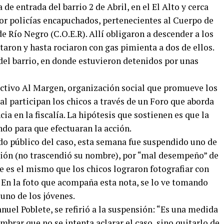
de entrada del barrio 2 de Abril, en el El Alto y cerca
 por policías encapuchados, pertenecientes al Cuerpo de
e Río Negro (C.O.E.R). Allí obligaron a descender a los
taron y hasta rociaron con gas pimienta a dos de ellos.
del barrio, en donde estuvieron detenidos por unas
lectivo Al Margen, organización social que promueve los
al participan los chicos a través de un Foro que aborda
a en la fiscalía. La hipótesis que sostienen es que la
ndo para que efectuaran la acción.
tado público del caso, esta semana fue suspendido uno de
esión (no trascendió su nombre), por “mal desempeño” de
e es el mismo que los chicos lograron fotografiar con
 En la foto que acompaña esta nota, se lo ve tomando
uno de los jóvenes.
nuel Poblete, se refirió a la suspensión: “Es una medida
umbrar que no se intenta aclarar el caso, sino quitarlo de