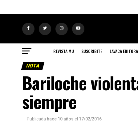
REVISTA MU
SUSCRIBITE
LAVACA EDITORA
NOTA
Bariloche violen
siempre
Publicada
hace 10 años
el
17/02/2016