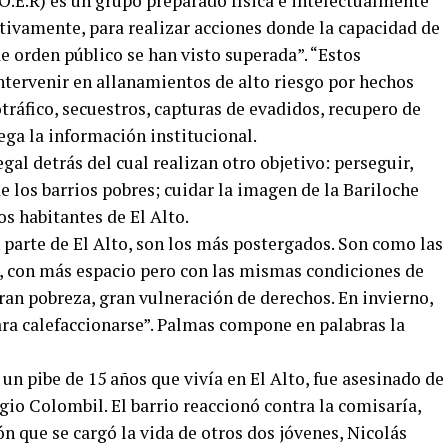
.O.E.R) es un grupo preparado física e intelectualmente
tivamente, para realizar acciones donde la capacidad de
e orden público se han visto superada”. “Estos
tervenir en allanamientos de alto riesgo por hechos
otráfico, secuestros, capturas de evadidos, recupero de
ega la información institucional.
egal detrás del cual realizan otro objetivo: perseguir,
e los barrios pobres; cuidar la imagen de la Bariloche
os habitantes de El Alto.
parte de El Alto, son los más postergados. Son como las
, con más espacio pero con las mismas condiciones de
gran pobreza, gran vulneración de derechos. En invierno,
para calefaccionarse”. Palmas compone en palabras la
 un pibe de 15 años que vivía en El Alto, fue asesinado de
rgio Colombil. El barrio reaccionó contra la comisaría,
ón que se cargó la vida de otros dos jóvenes, Nicolás