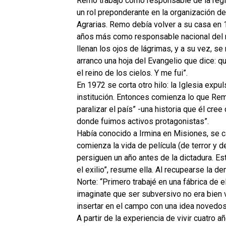
Remo trabajó como responsable de la regió
un rol preponderante en la organización d
Agrarias. Remo debía volver a su casa en 
años más como responsable nacional del m
llenan los ojos de lágrimas, y a su vez, se 
arranco una hoja del Evangelio que dice: qu
el reino de los cielos. Y me fui”.
En 1972 se corta otro hilo: la Iglesia exp
institución. Entonces comienza lo que Remo
paralizar el país” -una historia que él cre
donde fuimos activos protagonistas”.
Había conocido a Irmina en Misiones, se 
comienza la vida de película (de terror y
persiguen un año antes de la dictadura. Es
el exilio”, resume ella. Al recupearse la 
Norte: “Primero trabajé en una fábrica de
imaginate que ser subversivo no era bien 
insertar en el campo con una idea novedosa
A partir de la experiencia de vivir cuatro 