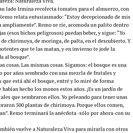
areza: Naturaleza Viva.
 su lado Irmina recolecta tomates para el almuerzo, con
ño Remo relata entusiasmado: “Estoy decepcionado de mis
 ampliamente”. Remo se ríe, acomoda un palito dentro
jas (esos bichos peligrosos) puedan beber, y sigue: “Yo
de chirimoya, de moringa, de palta, en el descubierto. Y
potentes que te las matan, y en invierno te jode la
a al bosque”.
las cosas. Las mismas cosas. Sigamos: el bosque es una
vo por años sembrado con una mezcla de frutales y
 que está ahí el bosque, entré y lo miré de forma
 habían hecho los monos estos años. ¡Es un jardín de
utales que sembraron ellos. Yo peleando para tener unas
braron 500 plantas de chirimoya. Porque ellos comen,
ran”. Remo terminará la anécdota -sólo por ahora-con su
también vuelve a Naturaleza Viva para mirarla con otros