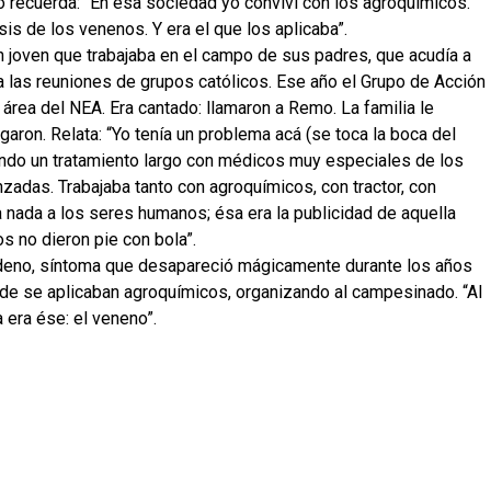
 recuerda: “En esa sociedad yo conviví con los agroquímicos.
sis de los venenos. Y era el que los aplicaba”.
 joven que trabajaba en el campo de sus padres, que acudía a
a las reuniones de grupos católicos. Ese año el Grupo de Acción
 área del NEA. Era cantado: llamaron a Remo. La familia le
garon. Relata: “Yo tenía un problema acá (se toca la boca del
do un tratamiento largo con médicos muy especiales de los
nzadas. Trabajaba tanto con agroquímicos, con tractor, con
a nada a los seres humanos; ésa era la publicidad de aquella
s no dieron pie con bola”.
odeno, síntoma que desapareció mágicamente durante los años
de se aplicaban agroquímicos, organizando al campesinado. “Al
 era ése: el veneno”.