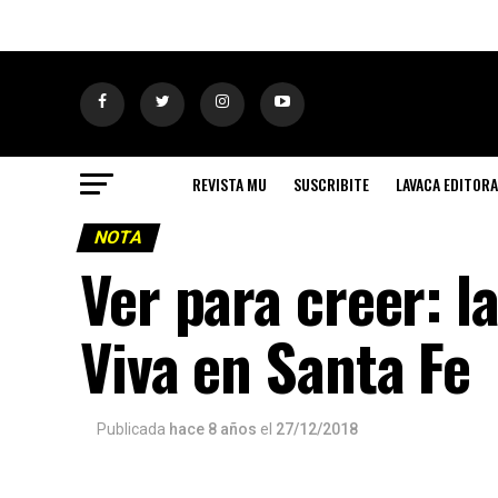
REVISTA MU
SUSCRIBITE
LAVACA EDITORA
NOTA
Ver para creer: l
Viva en Santa Fe
Publicada
hace 8 años
el
27/12/2018