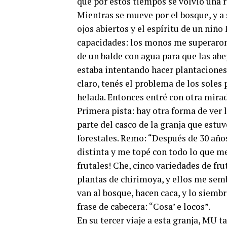
que por estos tiempos se volvió una r
Mientras se mueve por el bosque, y a
ojos abiertos y el espíritu de un ni
capacidades: los monos me superaron
de un balde con agua para que las abe
estaba intentando hacer plantaciones 
claro, tenés el problema de los soles 
helada. Entonces entré con otra mirad
Primera pista: hay otra forma de ver 
parte del casco de la granja que estu
forestales. Remo: “Después de 30 años
distinta y me topé con todo lo que me
frutales! Che, cinco variedades de fr
plantas de chirimoya, y ellos me sem
van al bosque, hacen caca, y lo siemb
frase de cabecera: “Cosa’ e locos”.
En su tercer viaje a esta granja, MU 