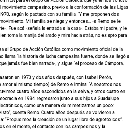
n NEA para el Grupo de Acción Católica, que ya en los 70 tuvo
el movimiento campesino, previo a la conformación de las Ligas
1970, según lo pactado con su familia. “Y me proponen dos
ovimiento. Mi familia se niega y entonces… -a Remo se le
ríe-. Fue acá -señala la entrada a la casa-. Estaba mi padre, y le
ien toma la manija del arado y mira hacia atrás, no es apto para
ulsa al Grupo de Acción Católica como movimiento oficial de la
 llama “la historia de lucha campesina fuerte, donde se llegó a
e que jamás fue bien narrada-, y sigue “el proceso de Cámpora,
casaron en 1973 y dos años después, con Isabel Perón,
 de amor al mismo tiempo) de Remo e Irmina: “A nosotros nos
tuvimos cuatro años escondidos en la selva, y otros cuatro en
democracia en 1984. regresaron junto a sus hijos a Guadalupe
 electrónicos, como una manera de mimetizarnos un poco:
visto”, cuenta Remo. Cuatro años después se volvieron a
: “Propusimos la creación de un lugar libre de agrotóxicos”.
años en el monte, el contacto con los campesinos y la