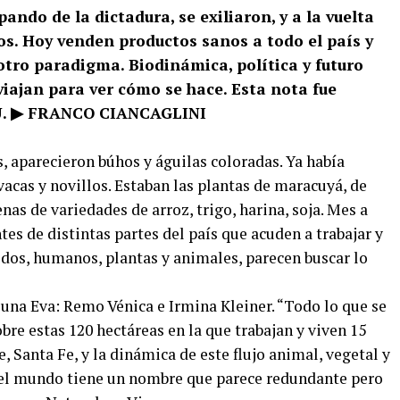
ando de la dictadura, se exiliaron, y a la vuelta
os. Hoy venden productos sanos a todo el país y
otro paradigma. Biodinámica, política y futuro
viajan para ver cómo se hace. Esta nota fue
U.
▶ FRANCO CIANCAGLINI
, aparecieron búhos y águilas coloradas. Ya había
 vacas y novillos. Estaban las plantas de maracuyá, de
as de variedades de arroz, trigo, harina, soja. Mes a
s de distintas partes del país que acuden a trabajar y
odos, humanos, plantas y animales, parecen buscar lo
una Eva: Remo Vénica e Irmina Kleiner. “Todo lo que se
sobre estas 120 hectáreas en la que trabajan y viven 15
 Santa Fe, y la dinámica de este flujo animal, vegetal y
del mundo tiene un nombre que parece redundante pero