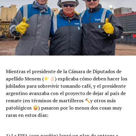
El aleteo de la mariposa dice la teoría, puede derivar en
un tornado del otro lado del planeta, contra las leyes
convencionales de la física.
Mientras el presidente de la Cámara de Diputados de
apellido Menem (
) explicaba cómo deben hacer los
jubilados para sobrevivir tomando café, y el presidente
argentino avanzaba con el proyecto de dejar al país de
remate (en términos de martilleros
y otros más
patológicos
) pasaron por lo menos dos cosas muy
raras en estos días:
Una visitante movilizada se posa en la mano de un
periodista durante una de las represiones oficiales.
Foto: Tadeo Bourbon.
1) La FIFA (con perdón) lanzó un plan de entrega a