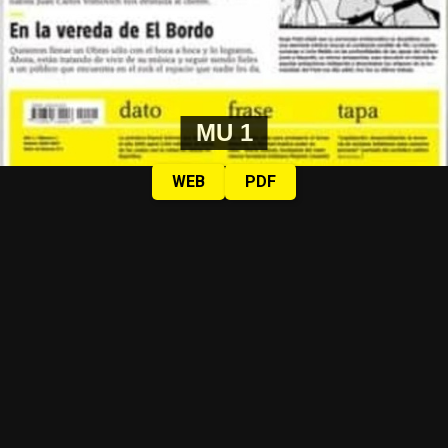
MU 1
WEB
PDF
Mientras en el país de los subcampeones del
mundo quieren borrar a la cultura, en
MU
dijimos: A
remarla. Actividades en nuestra trinchera (Riobamba
143):