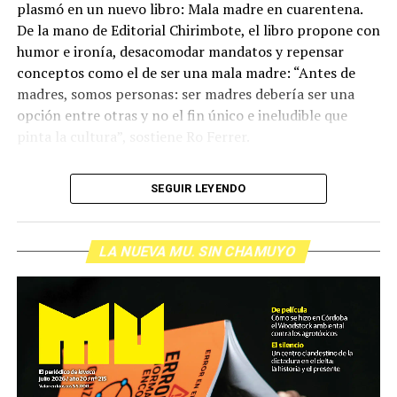
plasmó en un nuevo libro: Mala madre en cuarentena.
De la mano de Editorial Chirimbote, el libro propone con
humor e ironía, desacomodar mandatos y repensar
conceptos como el de ser una mala madre: “Antes de
madres, somos personas: ser madres debería ser una
opción entre otras y no el fin único e ineludible que
pinta la cultura”, sostiene Ro Ferrer.
En este nuevo programa de La que te parió, maternidad
SEGUIR LEYENDO
en cuarentena, cómo lidiar con la culpa y el humor
como herramienta de nuevas construcciones.
LA NUEVA MU. SIN CHAMUYO
Escuchá el programa completo y descargalo para tu
radio.
Descargar el archivo de audio