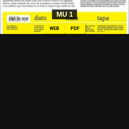
MU 1
WEB
PDF