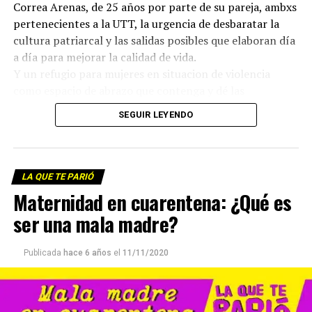
Correa Arenas, de 25 años por parte de su pareja, ambxs
pertenecientes a la UTT, la urgencia de desbaratar la
cultura patriarcal y las salidas posibles que elaboran día
a día para mejorar la calidad de vida.
Y un refugio para mujeres en situacion de violencia
como espacio de abrazo que contenga y dé las
respuestas que le siguen exigiendo al Estado.
SEGUIR LEYENDO
Te invitamos a escuchar este nuevo episodio de LQTP
Escuchá el programa completo y descargalo para tu
radio.
LA QUE TE PARIÓ
Maternidad en cuarentena: ¿Qué es
Descargar el archivo de audio
ser una mala madre?
Publicada
hace 6 años
el
11/11/2020