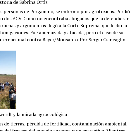
istoria de Sabrina Ortiz
as personas de Pergamino, se enfermó por agrotóxicos. Perdió
vo dos ACV. Como no encontraba abogados que la defendieran
pruebas y argumentos llegó a la Corte Suprema, que le dio la
s fumigaciones. Fue amenazada y atacada, pero el caso de su
nternacional contra Bayer/Monsanto. Por Sergio Ciancaglini.
werdt y la mirada agroecológica
de tierras, pérdida de fertilidad, contaminación ambiental,
s del fracaso del modelo agropecuario extractivo. Mientras