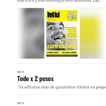
una ética y una ideología bien definidas. Las...
MU15
Todo x 2 pesos
. Ya editaron más de quinientos títulos en pequ
MU13