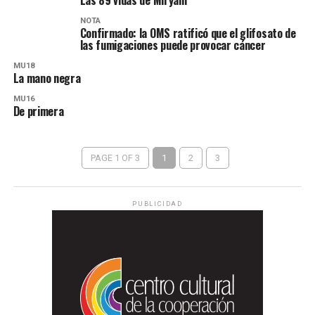
Las 89 vidas de Miryam
NOTA
Confirmado: la OMS ratificó que el glifosato de
las fumigaciones puede provocar cáncer
MU18
La mano negra
MU16
De primera
PAGE 1 OF 3
1
2
3
PUBLICIDAD