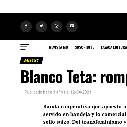
REVISTA MU
SUSCRIBITE
LAVACA EDITORA
MU181
Blanco Teta: rom
Publicada
hace 3 años
el
12/04/2023
Banda cooperativa que apuesta al
servido en bandeja y lo comercial
sello suizo. Del transfeminismo y