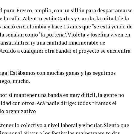
 pura. Fresco, amplio, con un sillón para desparramarse
 la calle. Adentro están Carlos y Carola, la mitad de la
s nació en Colombia y hace 15 años que “se está yendo de
la señalan como ‘la porteña’. Violeta y Josefina viven en
transatlántica (y una cantidad innumerable de
truido a cualquier otra banda) el proyecto se encuentra
inga! Estábamos con muchas ganas y las seguimos
fuego, mucho.
or sí mantener una banda es muy difícil, la gente no
lidad con otros. Acá nadie dirige: todos tiramos el
lo organizativo
tener lo colectivo a nivel laboral y vincular. Siento que
ipersonal. Si vas a los festivales mainstream te das