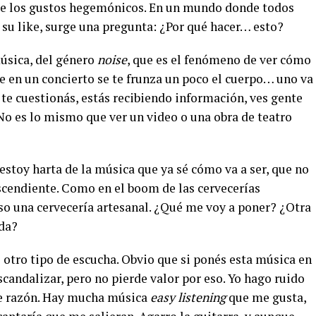
de los gustos hegemónicos. En un mundo donde todos
 su like, surge una pregunta: ¿Por qué hacer… esto?
úsica, del género
noise
, que es el fenómeno de ver cómo
ue en un concierto se te frunza un poco el cuerpo… uno va
o te cuestionás, estás recibiendo información, ves gente
No es lo mismo que ver un video o una obra de teatro
stoy harta de la música que ya sé cómo va a ser, que no
scendiente. Como en el boom de las cervecerías
so una cervecería artesanal. ¿Qué me voy a poner? ¿Otra
oda?
 otro tipo de escucha. Obvio que si ponés esta música en
scandalizar, pero no pierde valor por eso. Yo hago ruido
de razón. Hay mucha música
easy listening
que me gusta,