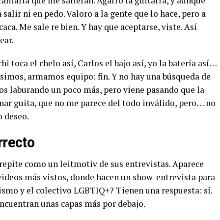
ntaría que me salieran. Agarro la guitarra, y aunque
salir ni en pedo. Valoro a la gente que lo hace, pero a
aca. Me sale re bien. Y hay que aceptarse, viste. Así
ear.
i toca el chelo así, Carlos el bajo así, yo la batería así…
simos, armamos equipo: fin. Y no hay una búsqueda de
os laburando un poco más, pero viene pasando que la
nar guita, que no me parece del todo inválido, pero… no
o deseo.
rrecto
epite como un leitmotiv de sus entrevistas. Aparece
videos más vistos, donde hacen un show-entrevista para
ismo y el colectivo LGBTIQ+? Tienen una respuesta: sí.
encuentran unas capas más por debajo.