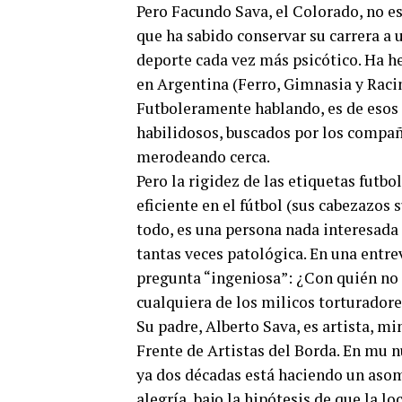
Pero Facundo Sava, el Colorado, no e
que ha sabido conservar su carrera a 
deporte cada vez más psicótico. Ha h
en Argentina (Ferro, Gimnasia y Racin
Futboleramente hablando, es de esos 
habilidosos, buscados por los compañer
merodeando cerca.
Pero la rigidez de las etiquetas futb
eficiente en el fútbol (sus cabezazos s
todo, es una persona nada interesada
tantas veces patológica. En una entre
pregunta “ingeniosa”: ¿Con quién no 
cualquiera de los milicos torturadore
Su padre, Alberto Sava, es artista, mi
Frente de Artistas del Borda. En mu n
ya dos décadas está haciendo un aso
alegría, bajo la hipótesis de que la l