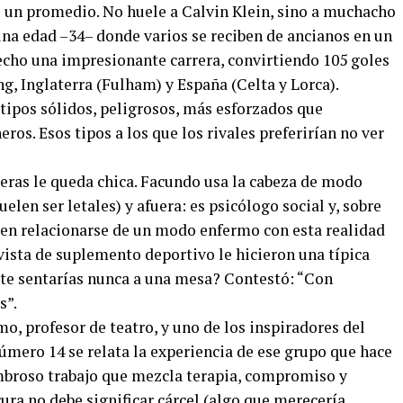
s un promedio. No huele a Calvin Klein, sino a muchacho
una edad –34– donde varios se reciben de ancianos en un
echo una impresionante carrera, convirtiendo 105 goles
g, Inglaterra (Fulham) y España (Celta y Lorca).
tipos sólidos, peligrosos, más esforzados que
os. Esos tipos a los que los rivales preferirían no ver
oleras le queda chica. Facundo usa la cabeza de modo
uelen ser letales) y afuera: es psicólogo social y, sobre
 en relacionarse de un modo enfermo con esta realidad
vista de suplemento deportivo le hicieron una típica
te sentarías nunca a una mesa? Contestó: “Con
s”.
mo, profesor de teatro, y uno de los inspiradores del
úmero 14 se relata la experiencia de ese grupo que hace
mbroso trabajo que mezcla terapia, compromiso y
ocura no debe significar cárcel (algo que merecería