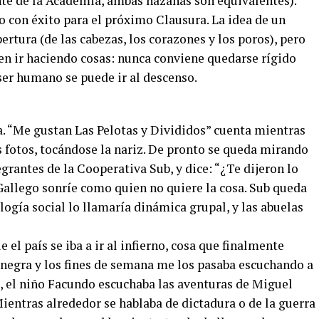
nte de la Academia, ambas hazañas son equivalentes).
o con éxito para el próximo Clausura. La idea de un
rtura (de las cabezas, los corazones y los poros), pero
en ir haciendo cosas: nunca conviene quedarse rígido
ser humano se puede ir al descenso.
. “Me gustan Las Pelotas y Divididos” cuenta mientras
s fotos, tocándose la nariz. De pronto se queda mirando
grantes de la Cooperativa Sub, y dice: “¿Te dijeron lo
Gallego sonríe como quien no quiere la cosa. Sub queda
ología social lo llamaría dinámica grupal, y las abuelas
 el país se iba a ir al infierno, cosa que finalmente
 negra y los fines de semana me los pasaba escuchando a
, el niño Facundo escuchaba las aventuras de Miguel
ientras alrededor se hablaba de dictadura o de la guerra