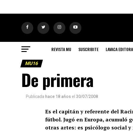
REVISTA MU
SUSCRIBITE
LAVACA EDITORA
MU16
De primera
Publicada
hace 18 años
el
30/07/2008
Es el capitán y referente del Rac
fútbol. Jugó en Europa, acumuló g
otras artes: es psicólogo social y