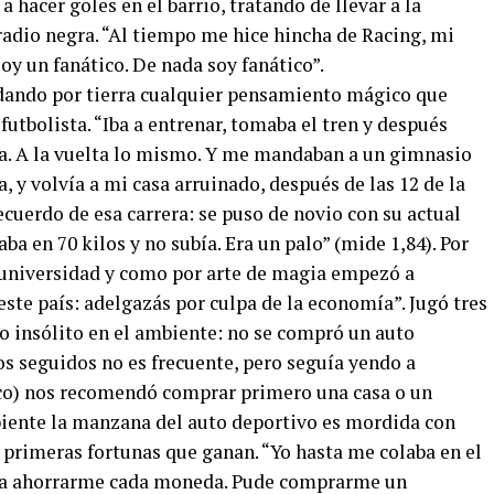
a hacer goles en el barrio, tratando de llevar a la
radio negra. “Al tiempo me hice hincha de Racing, mi
soy un fanático. De nada soy fanático”.
 dando por tierra cualquier pensamiento mágico que
 futbolista. “Iba a entrenar, tomaba el tren y después
a. A la vuelta lo mismo. Y me mandaban a un gimnasio
 y volvía a mi casa arruinado, después de las 12 de la
cuerdo de esa carrera: se puso de novio con su actual
ba en 70 kilos y no subía. Era un palo” (mide 1,84). Por
a universidad y como por arte de magia empezó a
ste país: adelgazás por culpa de la economía”. Jugó tres
go insólito en el ambiente: no se compró un auto
ños seguidos no es frecuente, pero seguía yendo a
ico) nos recomendó comprar primero una casa o un
biente la manzana del auto deportivo es mordida con
 primeras fortunas que ganan. “Yo hasta me colaba en el
ara ahorrarme cada moneda. Pude comprarme un