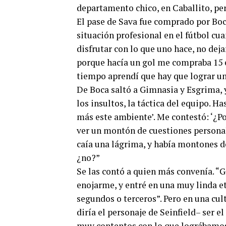
departamento chico, en Caballito, per
El pase de Sava fue comprado por Boc
situación profesional en el fútbol cu
disfrutar con lo que uno hace, no dejar
porque hacía un gol me compraba 15 
tiempo aprendí que hay que lograr un
De Boca saltó a Gimnasia y Esgrima, y
los insultos, la táctica del equipo. Ha
más este ambiente’. Me contestó: ‘¿P
ver un montón de cuestiones personal
caía una lágrima, y había montones d
¿no?”
Se las contó a quien más convenía. “G
enojarme, y entré en una muy linda 
segundos o terceros”. Pero en una cul
diría el personaje de Seinfield– ser 
muy contentos con lo que lográbamos