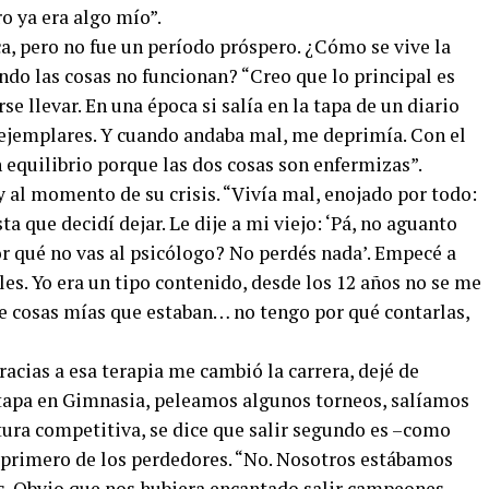
o ya era algo mío”.
a, pero no fue un período próspero. ¿Cómo se vive la
ando las cosas no funcionan? “Creo que lo principal es
se llevar. En una época si salía en la tapa de un diario
ejemplares. Y cuando andaba mal, me deprimía. Con el
 equilibrio porque las dos cosas son enfermizas”.
 al momento de su crisis. “Vivía mal, enojado por todo:
sta que decidí dejar. Le dije a mi viejo: ‘Pá, no aguanto
or qué no vas al psicólogo? No perdés nada’. Empecé a
es. Yo era un tipo contenido, desde los 12 años no se me
e cosas mías que estaban… no tengo por qué contarlas,
racias a esa terapia me cambió la carrera, dejé de
etapa en Gimnasia, peleamos algunos torneos, salíamos
tura competitiva, se dice que salir segundo es –como
el primero de los perdedores. “No. Nosotros estábamos
. Obvio que nos hubiera encantado salir campeones.