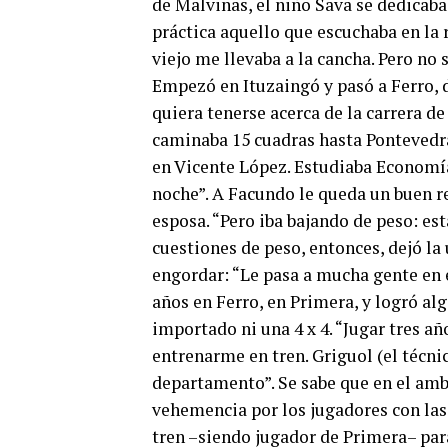
de Malvinas, el niño Sava se dedicaba 
práctica aquello que escuchaba en la 
viejo me llevaba a la cancha. Pero no 
Empezó en Ituzaingó y pasó a Ferro,
quiera tenerse acerca de la carrera de
caminaba 15 cuadras hasta Pontevedr
en Vicente López. Estudiaba Economía,
noche”. A Facundo le queda un buen re
esposa. “Pero iba bajando de peso: esta
cuestiones de peso, entonces, dejó l
engordar: “Le pasa a mucha gente en e
años en Ferro, en Primera, y logró al
importado ni una 4 x 4. “Jugar tres a
entrenarme en tren. Griguol (el técn
departamento”. Se sabe que en el am
vehemencia por los jugadores con las
tren –siendo jugador de Primera– p