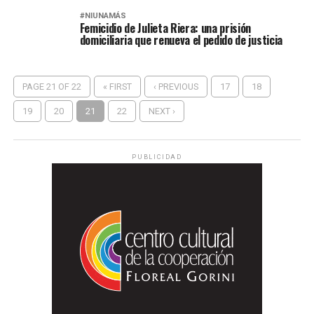
#NIUNAMÁS
Femicidio de Julieta Riera: una prisión
domiciliaria que renueva el pedido de justicia
PAGE 21 OF 22
« FIRST
‹ PREVIOUS
17
18
19
20
21
22
NEXT ›
PUBLICIDAD