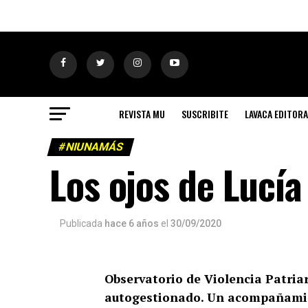
REVISTA MU
SUSCRIBITE
LAVACA EDITORA
#NIUNAMÁS
Los ojos de Lucía
Publicada
hace 6 años
el
30/09/2020
Observatorio de Violencia Patriar
autogestionado. Un acompañamien