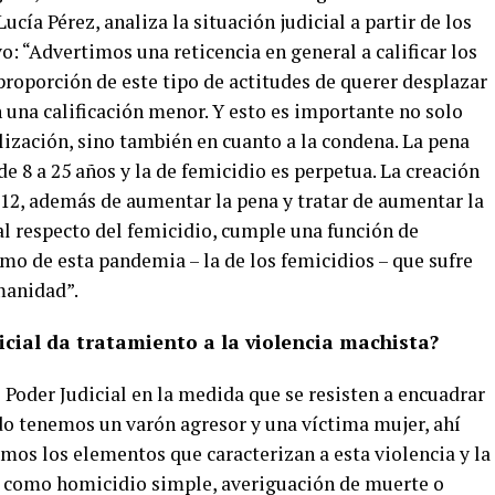
ucía Pérez, analiza la situación judicial a partir de los
o: “Advertimos una reticencia en general a calificar los
proporción de este tipo de actitudes de querer desplazar
 una calificación menor. Y esto es importante no solo
ilización, sino también en cuanto a la condena. La pena
e 8 a 25 años y la de femicidio es perpetua. La creación
2012, además de aumentar la pena y tratar de aumentar la
l respecto del femicidio, cumple una función de
smo de esta pandemia – la de los femicidios – que sufre
umanidad”.
icial da tratamiento a la violencia machista?
l Poder Judicial en la medida que se resisten a encuadrar
do tenemos un varón agresor y una víctima mujer, ahí
os los elementos que caracterizan a esta violencia y la
o como homicidio simple, averiguación de muerte o