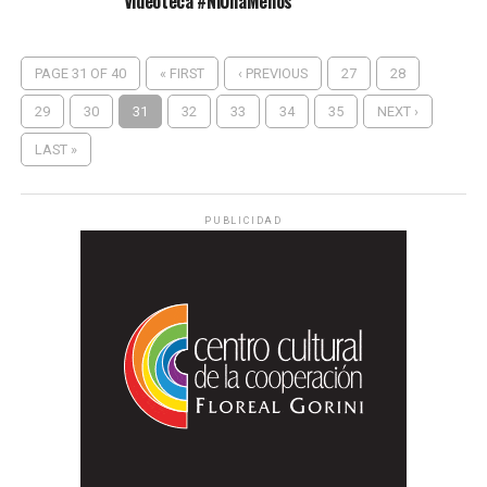
Videoteca #NiUnaMenos
PAGE 31 OF 40
« FIRST
‹ PREVIOUS
27
28
29
30
31
32
33
34
35
NEXT ›
LAST »
PUBLICIDAD