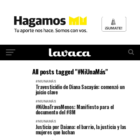
All posts tagged "#NiUnaMás"
#NIUNAMÁS
Travesticidio de Diana Sacayán: comenzó un
juicio clave
#NIUNAMÁS
#NiUnaTravaMenos: Manifiesto para el
documento del #8M
#NIUNAMÁS
Justicia por Daiana: el barrio, la justicia y las
mujeres que luchan