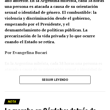
año anterior. En la Argentina mileísta, cada 38 horas
una persona es atacada a causa de su orientación
sexual o identidad de género.
El combustible: la
violencia y discriminación desde el gobierno,
empezando por el Presidente, y el
desmantelamiento de políticas públicas. La
precarización de la vida privada y lo que ocurre
cuando el Estado se retira.
Por Evangelina Bucari
En la Argentina mileísta, cada 38 horas una persona es
atacada a causa de su orientación sexual o identidad de
género. En Cañuelas, un hombre le prendió fuego a la
SEGUIR LEYENDO
casa de una pareja de lesbianas. En Recoleta, dos
mujeres, de 26 y 24 años, caminaban de la mano cuando
un hombre las frenó y las increpó: una terminó con la
nariz fracturada; la otra, con lesiones en la mano. En
NOTA
Palermo, un joven gay fue brutalmente golpeado y le