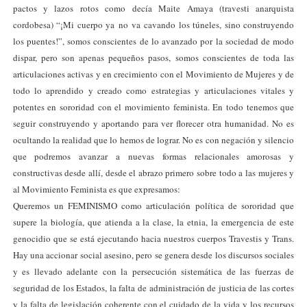
pactos y lazos rotos como decía Maite Amaya (travesti anarquista
cordobesa) “¡Mi cuerpo ya no va cavando los túneles, sino construyendo
los puentes!”, somos conscientes de lo avanzado por la sociedad de modo
dispar, pero son apenas pequeños pasos, somos conscientes de toda las
articulaciones activas y en crecimiento con el Movimiento de Mujeres y de
todo lo aprendido y creado como estrategias y articulaciones vitales y
potentes en sororidad con el movimiento feminista. En todo tenemos que
seguir construyendo y aportando para ver florecer otra humanidad. No es
ocultando la realidad que lo hemos de lograr. No es con negación y silencio
que podremos avanzar a nuevas formas relacionales amorosas y
constructivas desde allí, desde el abrazo primero sobre todo a las mujeres y
al Movimiento Feminista es que expresamos:
Queremos un FEMINISMO como articulación política de sororidad que
supere la biología, que atienda a la clase, la etnia, la emergencia de este
genocidio que se está ejecutando hacia nuestros cuerpos Travestis y Trans.
Hay una accionar social asesino, pero se genera desde los discursos sociales
y es llevado adelante con la persecución sistemática de las fuerzas de
seguridad de los Estados, la falta de administración de justicia de las cortes
y la falta de legislación coherente con el cuidado de la vida y los recursos