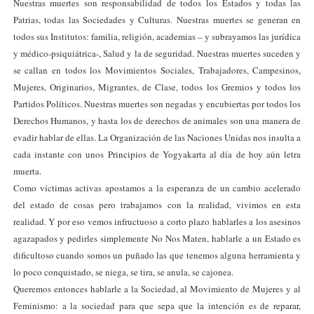
Nuestras muertes son responsabilidad de todos los Estados y todas las
Patrias, todas las Sociedades y Culturas. Nuestras muertes se generan en
todos sus Institutos: familia, religión, academias – y subrayamos las jurídica
y médico-psiquiátrica-, Salud y la de seguridad. Nuestras muertes suceden y
se callan en todos los Movimientos Sociales, Trabajadores, Campesinos,
Mujeres, Originarios, Migrantes, de Clase, todos los Gremios y todos los
Partidos Políticos. Nuestras muertes son negadas y encubiertas por todos los
Derechos Humanos, y hasta los de derechos de animales son una manera de
evadir hablar de ellas. La Organización de las Naciones Unidas nos insulta a
cada instante con unos Principios de Yogyakarta al día de hoy aún letra
muerta.
Como víctimas activas apostamos a la esperanza de un cambio acelerado
del estado de cosas pero trabajamos con la realidad, vivimos en esta
realidad. Y por eso vemos infructuoso a corto plazo hablarles a los asesinos
agazapados y pedirles simplemente No Nos Maten, hablarle a un Estado es
dificultoso cuando somos un puñado las que tenemos alguna herramienta y
lo poco conquistado, se niega, se tira, se anula, se cajonea.
Queremos entonces hablarle a la Sociedad, al Movimiento de Mujeres y al
Feminismo: a la sociedad para que sepa que la intención es de reparar,