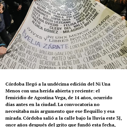
políticas públicas, vaciamiento de organismos de
protección, paralización de la agenda legislativa en
materia de derechos y consolidación de discursos
fascistas que estigmatizan a la diversidad.
Para María Rachid, titular del Instituto contra la
Discriminación de la Ciudad de Buenos Aires e
integrante de la Federación Argentina LGBT+
(FALGBT), el drástico aumento de estos crímenes en
Argentina no puede separarse de los discursos de odio
que provienen del gobierno nacional. “Tanto el
presidente como funcionarios y allegados se expresan
de manera violenta y discriminatoria hacia la comunidad
Córdoba llegó a la undécima edición del Ni Una
LGBT en general y, principalmente, hacia la comunidad
Menos con una herida abierta y reciente: el
trans”, describe Rachid. “Y eso –agrega– genera mayor
femicidio de Agostina Vega, de 14 años, ocurrido
violencia y discriminación en la vida cotidiana. Esos
días antes en la ciudad. La convocatoria no
discursos terminan legitimando, avalando y fomentando
necesitaba más argumento que ese flequillo y esa
la violencia hacia nuestra comunidad”.
mirada. Córdoba salió a la calle bajo la lluvia este 3J,
once años después del grito que fundó esta fecha,