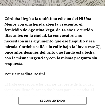
que provienen del gobierno nacional. “Tanto el
presidente como funcionarios y allegados se expresan
de manera violenta y discriminatoria hacia la comunidad
Córdoba llegó a la undécima edición del Ni Una
LGBT en general y, principalmente, hacia la comunidad
Menos con una herida abierta y reciente: el
trans”, describe Rachid. “Y eso –agrega– genera mayor
femicidio de Agostina Vega, de 14 años, ocurrido
violencia y discriminación en la vida cotidiana. Esos
días antes en la ciudad. La convocatoria no
discursos terminan legitimando, avalando y fomentando
necesitaba más argumento que ese flequillo y esa
la violencia hacia nuestra comunidad”.
mirada. Córdoba salió a la calle bajo la lluvia este 3J,
once años después del grito que fundó esta fecha,
Esa realidad se percibe en lo cotidiano. Ayito Cabrera,
con la misma urgencia y con la misma pregunta sin
director y fundador de la organización Espacio
respuesta.
Tolomocho –que nuclea a personas trans con
discapacidad–, advierte que el aumento no se limita a los
Por Bernardina Rosini
casos visibles, sino que se expresa en formas más
silenciosas y estructurales de violencia, atravesadas por
El trole que recorre los barrios del oeste de la ciudad
la precarización económica y el desfinanciamiento.
viene casi lleno faltando dos horas para la marcha. El
parabrisas anticipa el motivo: el rostro pequeño de
“Los pedidos de ‘apañe’ de personas trans se
Agostina Vega, 14 años. Era fácil intuir que será una
SEGUIR LEYENDO
multiplicaron considerablemente”, resume. Ese