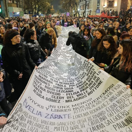
el año más violento desde la creación de este organismo,
con un crecimiento de más del 60% respecto de 2024,
cuando se habían registrado 140 casos. Se trata, dice el
relevamiento, de un aumento “abrupto, excepcional y
cualitativamente distinto a la progresión observada en
los años anteriores”.
La violencia por odio hacia el colectivo LGBT+ se
intensificó en un contexto de desmantelamiento de
políticas públicas, vaciamiento de organismos de
protección, paralización de la agenda legislativa en
materia de derechos y consolidación de discursos
fascistas que estigmatizan a la diversidad.
Para María Rachid, titular del Instituto contra la
Discriminación de la Ciudad de Buenos Aires e
integrante de la Federación Argentina LGBT+
(FALGBT), el drástico aumento de estos crímenes en
Argentina no puede separarse de los discursos de odio