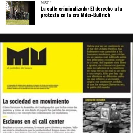
MU214
con que esté garantizado de antemano para acudir:
La calle criminalizada: El derecho a la
protesta en la era Milei-Bullrich
vamos.
Foto: Juan Valeiro/ lavaca.org
Las mujeres de Córdoba ganando las calles, pese a la lluvia, y pese a
todo.
Fotos: Nany Palazzini /lavaca.org