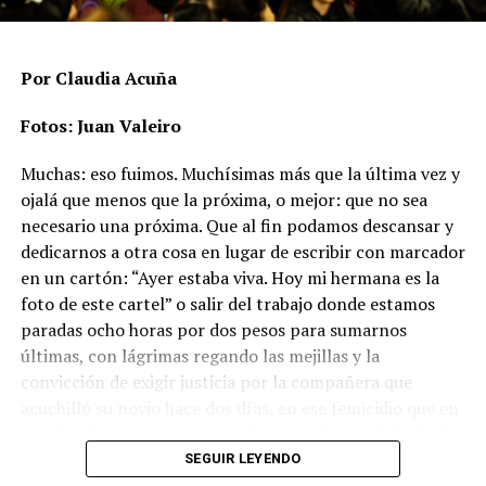
aclara que hay un subregistro, “porque hay casos donde
no se desarrolla ninguna línea de investigación
relacionada a la posibilidad de un crimen de odio”.
Por Claudia Acuña
En ese punto aparece uno de los datos más significativos
Fotos: Juan Valeiro
del período: las agresiones físicas se duplicaron en un
Muchas: eso fuimos. Muchísimas más que la última vez y
año y pasaron de 73 a 147 casos, un incremento del
ojalá que menos que la próxima, o mejor: que no sea
101,4%.
necesario una próxima. Que al fin podamos descansar y
Las muertes vinculadas a crímenes de odio se mantienen
dedicarnos a otra cosa en lugar de escribir con marcador
altas y con un patrón sostenido. En 2024 se registraron
en un cartón: “Ayer estaba viva. Hoy mi hermana es la
67 casos (17 asesinatos, 44 muertes por violencia
foto de este cartel” o salir del trabajo donde estamos
estructural y 6 suicidios), mientras que en 2025 la cifra
paradas ocho horas por dos pesos para sumarnos
ascendió a 80 (16 asesinatos, 53 muertes por violencia
últimas, con lágrimas regando las mejillas y la
estructural y 11 suicidios), es decir, un aumento del
convicción de exigir justicia por la compañera que
El flequillo y los ojos de Agostina
. Fotos: lavaca.org.
19,4%. Ese crecimiento incluye un dato especialmente
acuchilló su novio hace dos días, en ese femicidio que en
preocupante: los suicidios casi se duplicaron en un año.
la tele informaron como resultado de “una infidelidad”.
Lo que no se puede creer
Con esa orfandad de sensibilidad y respeto, que abona el
SEGUIR LEYENDO
Las mujeres trans siguen siendo las más afectadas y