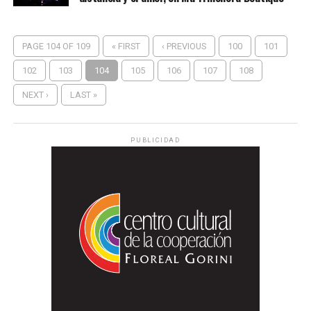
PAGE 104 OF 109
« FIRST
‹ PREVIOUS
100
101
102
103
104
105
106
107
108
NEXT ›
LAST »
PUBLICIDAD