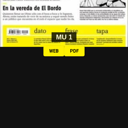
MU 1
WEB
PDF