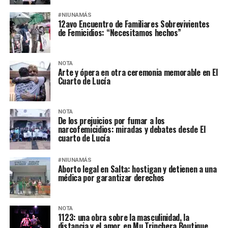
#NIUNAMÁS
12avo Encuentro de Familiares Sobrevivientes
de Femicidios: “Necesitamos hechos”
NOTA
Arte y ópera en otra ceremonia memorable en El
Cuarto de Lucía
NOTA
De los prejuicios por fumar a los
narcofemicidios: miradas y debates desde El
cuarto de Lucía
#NIUNAMÁS
Aborto legal en Salta: hostigan y detienen a una
médica por garantizar derechos
NOTA
1123: una obra sobre la masculinidad, la
distancia y el amor, en Mu Trinchera Boutique