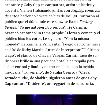
cantante y Gaby Gap es cantautora, artista plástica y
docente. Vienen trabajando juntas con
Anplag, como los
de antes
, haciendo covers de hits de los ´90. Contaron al
público que el dúo desde este show se llama
Fucking
Señora
. “Yo me autopercibo señora”, ríe Carmín.
Arrancó cantando un tema propio: “Llorar y comer” y el
público hizo los coros. Le siguieron “Con la misma
moneda”, de Karina la Princesita, “Fuego de noche, nieve
de día” de Ricky Martin. Antes de interpretar “El último
trago”, el clásico de Chavela Vargas, Carmín sacó de su
riñonera brillosa una pequeña botella de tequila para
beber con sal y limón y entrar en clima con la bebida
mexicana. “Tu veneno”, de Natalia Oreiro, y “Ciega,
sormdomuda”, de Shakira, siguieron antes de que Gaby
Gap cantara “Disidente”, un reggaeton de su autoría.