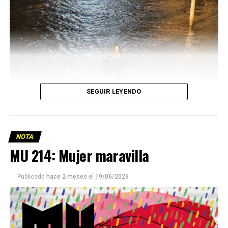
SEGUIR LEYENDO
NOTA
MU 214: Mujer maravilla
Publicada
hace 2 meses
el
19/06/2026
Este número 215 de MU ☝️viene con doble tapa, que
podría ser una frase:
Sin chamuyo, a remarla.