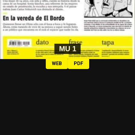
MU 1
WEB
PDF