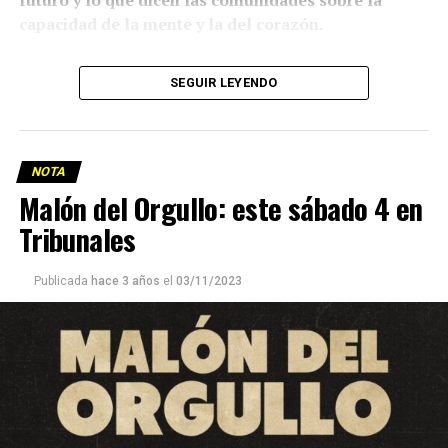
futuro y lo que dicen las comunidades sobre la
capacidad de la mente y la del corazón.
Texto: Francisco Pandolfi
SEGUIR LEYENDO
Fotos: Lina Etchesuri
NOTA
Malón del Orgullo: este sábado 4 en
Tribunales
Publicada
hace 3 años
el
03/11/2023
Las comunidades originarias de pie, en la ruta que pasa