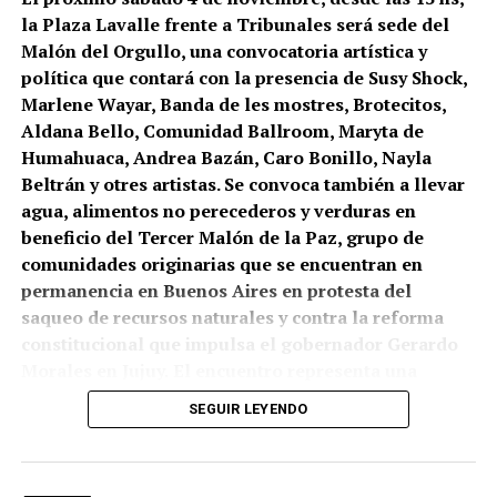
la Plaza Lavalle frente a Tribunales será sede del
El lema de la manifestación fue unánime: “Gerardo
Malón del Orgullo, una convocatoria artística y
Morales aprobó su reforma a espaldas del pueblo
política que contará con la presencia de Susy Shock,
jujeño”. De espaldas y mientras dormía. Horas antes, en
Marlene Wayar, Banda de les mostres, Brotecitos,
esa madrugada, la había votado por unanimidad la
Aldana Bello, Comunidad Ballroom, Maryta de
Convención Constituyente de Jujuy, integrada por el
Humahuaca, Andrea Bazán, Caro Bonillo, Nayla
oficialista Frente Cambia y el Frente Justicialista (Juntos
Beltrán y otres artistas. Se convoca también a llevar
por el Cambio y el PJ).
agua, alimentos no perecederos y verduras en
beneficio del Tercer Malón de la Paz, grupo de
Junio quedará en la memoria, también, porque a partir
comunidades originarias que se encuentran en
de ese día las comunidades originarias cortaron las rutas
permanencia en Buenos Aires en protesta del
en más de 20 puntos estratégicos, decisión que aún
saqueo de recursos naturales y contra la reforma
persiste al cierre de esta edición. Del sur al norte, y en
constitucional que impulsa el gobernador Gerardo
cada una de las regiones: en los Valles, las Yungas, la
Morales en Jujuy.
El encuentro representa una
Quebrada, la Puna. Ese mismo viernes 16 de junio, la
alianza tan insólita como poderosa entre
localidad de Abra Pampa fue el epicentro de la primera
SEGUIR LEYENDO
comunidades originarias y personas que asistan a la
represión. Un día después, se encarnizó la violencia
Marcha del Orgullo 2024. Las propuestas:
policial en Purmamarca y el martes siguiente, en otra
descolonizarnos e ir contra todos los genocidios
.
multitudinaria marcha, se ejecutó en San Salvador una