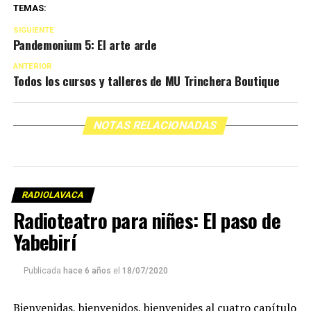
TEMAS:
SIGUIENTE
Pandemonium 5: El arte arde
ANTERIOR
Todos los cursos y talleres de MU Trinchera Boutique
NOTAS RELACIONADAS
RADIOLAVACA
Radioteatro para niñes: El paso de
Yabebirí
Publicada
hace 6 años
el
18/07/2020
Bienvenidas, bienvenidos, bienvenides al cuatro capítulo