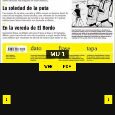
MU 1
WEB
PDF
❮
❯