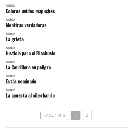
MU02
Colores unidos mapuches
MU02
Mentiras verdaderas
MU02
La grieta
MU02
Justicia para el Riachuelo
MU02
La Cordillera en peligro
MU02
Estás nominado
MU02
La apuesta al ciberbarrio
PAGE 1 OF 2
1
2