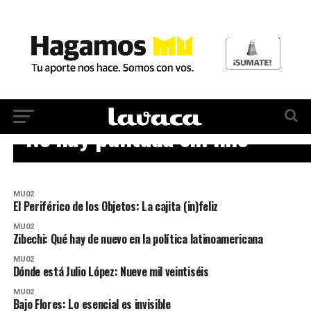
MU02
No hay puntada sin hilo
MU02
El Periférico de los Objetos: La cajita (in)feliz
MU02
Zibechi: Qué hay de nuevo en la política latinoamericana
MU02
Dónde está Julio López: Nueve mil veintiséis
MU02
Bajo Flores: Lo esencial es invisible