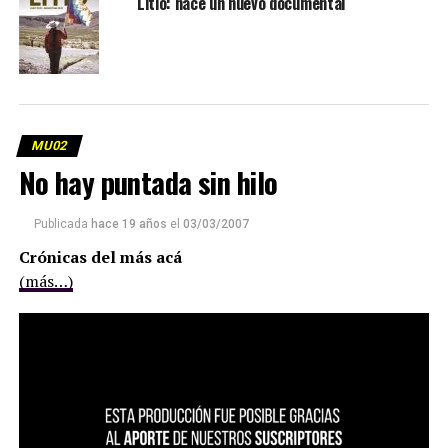
Litio: nace un nuevo documental
MU02
No hay puntada sin hilo
Publicada
hace 19 años
el
03/03/2007
Crónicas del más acá
(más…)