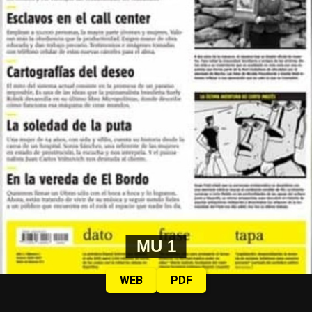
MU 1
WEB
PDF